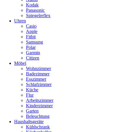
Kodak
Panasonic
Spiegelreflex
Uhren
Casio
Apple
Fitbit
Samsung
Polar
Garmin
Citizen
Möbel
Wohnzimmer
Badezimmer
Esszimmer
Schlafzimmer
Küche
Flur
Arbeitszimmer
Kinderzimmer
Garten
Beleuchtung
Haushaltsgeräte
Kühlschrank