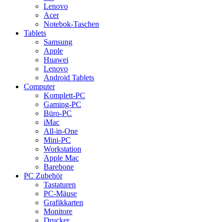
Lenovo
Acer
Notebok-Taschen
Tablets
Samsung
Apple
Huawei
Lenovo
Android Tablets
Computer
Komplett-PC
Gaming-PC
Büro-PC
iMac
All-in-One
Mini-PC
Workstation
Apple Mac
Barebone
PC Zubehör
Tastaturen
PC-Mäuse
Grafikkarten
Monitore
Drucker