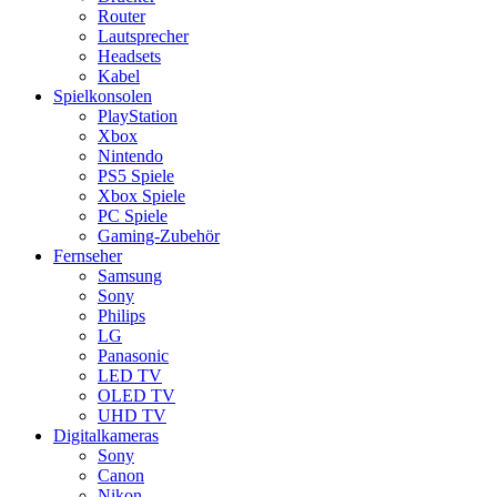
Router
Lautsprecher
Headsets
Kabel
Spielkonsolen
PlayStation
Xbox
Nintendo
PS5 Spiele
Xbox Spiele
PC Spiele
Gaming-Zubehör
Fernseher
Samsung
Sony
Philips
LG
Panasonic
LED TV
OLED TV
UHD TV
Digitalkameras
Sony
Canon
Nikon