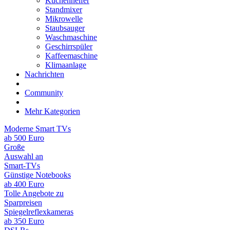
Küchenhelfer
Standmixer
Mikrowelle
Staubsauger
Waschmaschine
Geschirrspüler
Kaffeemaschine
Klimaanlage
Nachrichten
Community
Mehr Kategorien
Moderne Smart TVs
ab 500 Euro
Große
Auswahl an
Smart-TVs
Günstige Notebooks
ab 400 Euro
Tolle Angebote zu
Sparpreisen
Spiegelreflexkameras
ab 350 Euro