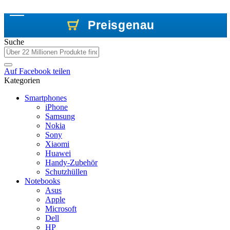
Preisgenau
Preisgenau
Preisgenau
Suche
Auf
Facebook
teilen
Kategorien
Smartphones
iPhone
Samsung
Nokia
Sony
Xiaomi
Huawei
Handy-Zubehör
Schutzhüllen
Notebooks
Asus
Apple
Microsoft
Dell
HP