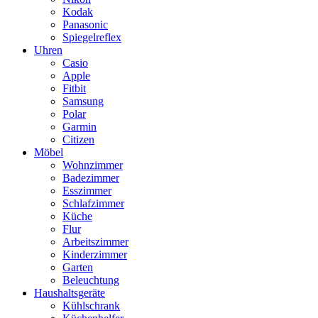
Kodak
Panasonic
Spiegelreflex
Uhren
Casio
Apple
Fitbit
Samsung
Polar
Garmin
Citizen
Möbel
Wohnzimmer
Badezimmer
Esszimmer
Schlafzimmer
Küche
Flur
Arbeitszimmer
Kinderzimmer
Garten
Beleuchtung
Haushaltsgeräte
Kühlschrank