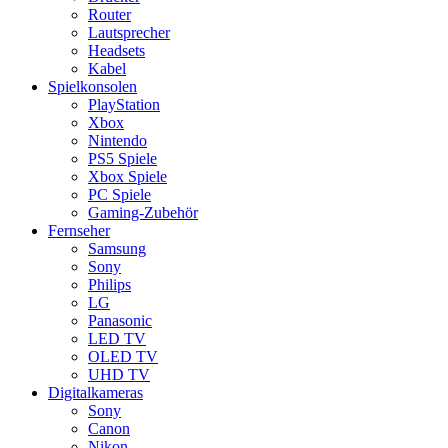
Router
Lautsprecher
Headsets
Kabel
Spielkonsolen
PlayStation
Xbox
Nintendo
PS5 Spiele
Xbox Spiele
PC Spiele
Gaming-Zubehör
Fernseher
Samsung
Sony
Philips
LG
Panasonic
LED TV
OLED TV
UHD TV
Digitalkameras
Sony
Canon
Nikon