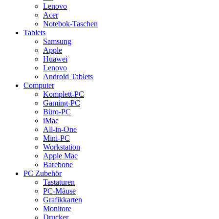
Lenovo
Acer
Notebok-Taschen
Tablets
Samsung
Apple
Huawei
Lenovo
Android Tablets
Computer
Komplett-PC
Gaming-PC
Büro-PC
iMac
All-in-One
Mini-PC
Workstation
Apple Mac
Barebone
PC Zubehör
Tastaturen
PC-Mäuse
Grafikkarten
Monitore
Drucker