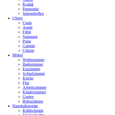
Kodak
Panasonic
Spiegelreflex
Uhren
Casio
Apple
Fitbit
Samsung
Polar
Garmin
Citizen
Möbel
Wohnzimmer
Badezimmer
Esszimmer
Schlafzimmer
Küche
Flur
Arbeitszimmer
Kinderzimmer
Garten
Beleuchtung
Haushaltsgeräte
Kühlschrank