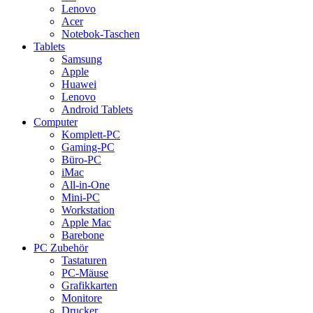
Lenovo
Acer
Notebok-Taschen
Tablets
Samsung
Apple
Huawei
Lenovo
Android Tablets
Computer
Komplett-PC
Gaming-PC
Büro-PC
iMac
All-in-One
Mini-PC
Workstation
Apple Mac
Barebone
PC Zubehör
Tastaturen
PC-Mäuse
Grafikkarten
Monitore
Drucker