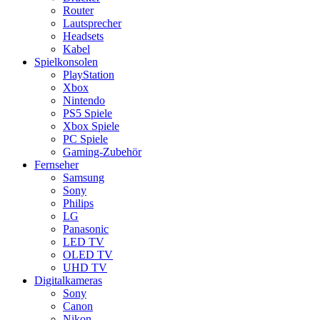
Router
Lautsprecher
Headsets
Kabel
Spielkonsolen
PlayStation
Xbox
Nintendo
PS5 Spiele
Xbox Spiele
PC Spiele
Gaming-Zubehör
Fernseher
Samsung
Sony
Philips
LG
Panasonic
LED TV
OLED TV
UHD TV
Digitalkameras
Sony
Canon
Nikon