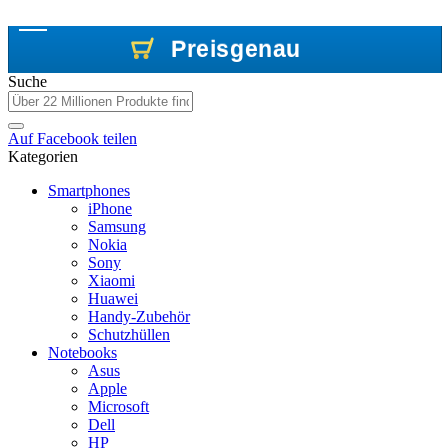
Preisgenau
Preisgenau
Preisgenau
Suche
Auf
Facebook
teilen
Kategorien
Smartphones
iPhone
Samsung
Nokia
Sony
Xiaomi
Huawei
Handy-Zubehör
Schutzhüllen
Notebooks
Asus
Apple
Microsoft
Dell
HP