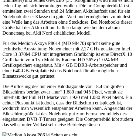
Millimeter) und seines Gewichts (3,7 Kilogramm) wird man es nicht
jeden Tag mit sich herumtragen wollen. Die im Computerbild-Test
ermittelten zwei Stunden und 24 Minuten Akkulaufzeit sind für ein
Notebook dieser Klasse ein guter Wert und ermöglichen zumindest
eine Weile lang das Arbeiten ohne Steckdose. Bei Notebooks dieser
Größe hält der Akku oft nur halb so lange wie bei dem ab am
Donnerstag bei Aldi Nord erhältlichen Modell.
Für das Medion Akoya P8614 (MD 98470) spricht seine gute
technische Ausstattung: Neben einer mit 2,27 GHz getakteten Intel
Core-i3-370M-CPU mit integriertem Grafikchip ist eine DirectX-10-
Grafikkarte vom Typ Mobility Radeon HD 565v (1.024 MB
Grafikspeicher) eingebaut. Mit 4 GB DDR3-Arbeitsspeicher und
einer 640-GB-Festplatte ist das Notebook für alle möglichen
Einsatzzwecke gut gerüstet.
Die Auflösung des mit einer Bilddiagonale von 18,4 cm großen
Bildschirms beträgt zwar „nur“ 1.680 mal 945 Pixel, womit sie
unterhalb der Full-HD-Marke von 1.920 mal 1.080 Pixel bleibt. Ein
echter Pluspunkt ist jedoch, dass der Bildschirm entspiegelt ist,
wodurch man wesentlich entspannter Arbeiten kann. Angesichts der
Bildschirmgröße ist das Notebook gut zum Fernsehen mittels des
eingebauten DVB-T-Tuners geeignet. Die Computerbild lobt zudem
das selbst unter Volllast sehr leise Betriebsgeräusch.