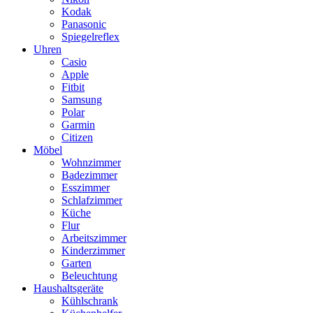
Kodak
Panasonic
Spiegelreflex
Uhren
Casio
Apple
Fitbit
Samsung
Polar
Garmin
Citizen
Möbel
Wohnzimmer
Badezimmer
Esszimmer
Schlafzimmer
Küche
Flur
Arbeitszimmer
Kinderzimmer
Garten
Beleuchtung
Haushaltsgeräte
Kühlschrank