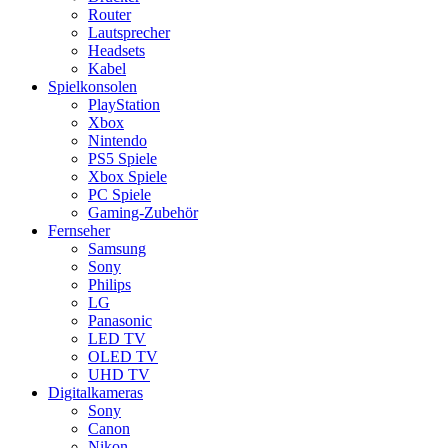
Router
Lautsprecher
Headsets
Kabel
Spielkonsolen
PlayStation
Xbox
Nintendo
PS5 Spiele
Xbox Spiele
PC Spiele
Gaming-Zubehör
Fernseher
Samsung
Sony
Philips
LG
Panasonic
LED TV
OLED TV
UHD TV
Digitalkameras
Sony
Canon
Nikon