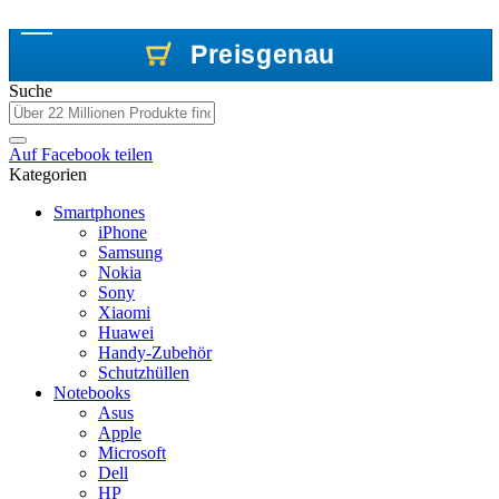
Preisgenau
Preisgenau
Preisgenau
Suche
Auf
Facebook
teilen
Kategorien
Smartphones
iPhone
Samsung
Nokia
Sony
Xiaomi
Huawei
Handy-Zubehör
Schutzhüllen
Notebooks
Asus
Apple
Microsoft
Dell
HP