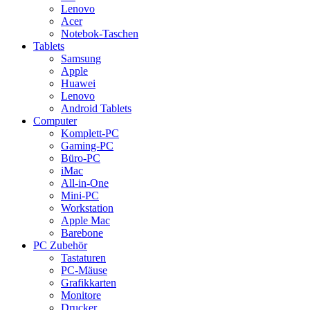
Lenovo
Acer
Notebok-Taschen
Tablets
Samsung
Apple
Huawei
Lenovo
Android Tablets
Computer
Komplett-PC
Gaming-PC
Büro-PC
iMac
All-in-One
Mini-PC
Workstation
Apple Mac
Barebone
PC Zubehör
Tastaturen
PC-Mäuse
Grafikkarten
Monitore
Drucker