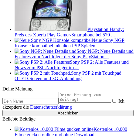
Playstation Handy:
Preis des Xperia Play Gamer-Smartphone bei 570 ...
Neue Sony NGP
Konsole kompatibel mit alten PSP Spielen
Sony NGP: Neue Details und
Features zum Nachfolger der Sony PlayStation ...
Sony PSP 2: Alle Features und
News zum PSP-Nachfolger im ...
Sony PSP 2 mit Touchpad,
OLED-Screen und 3G-Anbindung
Deine Meinung
Ich
akzeptiere die
Datenschutzerklärung
Beliebte Beiträge
Kostenlos 10.000
Filme gucken online und ohne Download