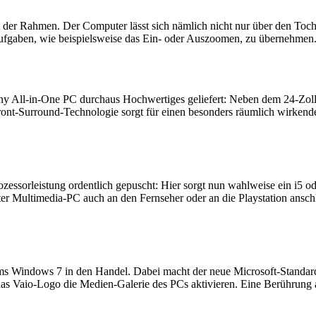
t der Rahmen. Der Computer lässt sich nämlich nicht nur über den Toch
Aufgaben, wie beispielsweise das Ein- oder Auszoomen, zu übernehmen.
 All-in-One PC durchaus Hochwertiges geliefert: Neben dem 24-Zoll
nt-Surround-Technologie sorgt für einen besonders räumlich wirkende
zessorleistung ordentlich gepuscht: Hier sorgt nun wahlweise ein i5 od
ter Multimedia-PC auch an den Fernseher oder an die Playstation ansc
ms Windows 7 in den Handel. Dabei macht der neue Microsoft-Standar
s Vaio-Logo die Medien-Galerie des PCs aktivieren. Eine Berührung a