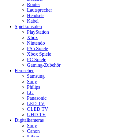
Router
Lautsprecher
Headsets
Kabel
Spielkonsolen
PlayStation
Xbox
Nintendo
PS5 Spiele
Xbox Spiele
PC Spiele
Gaming-Zubehör
Fernseher
Samsung
Sony
Philips
LG
Panasonic
LED TV
OLED TV
UHD TV
Digitalkameras
Sony
Canon
Nikon