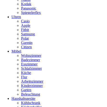
Kodak
Panasonic
Spiegelreflex
Uhren
Casio
Apple
Fitbit
Samsung
Polar
Garmin
Citizen
Möbel
Wohnzimmer
Badezimmer
Esszimmer
Schlafzimmer
Küche
Flur
Arbeitszimmer
Kinderzimmer
Garten
Beleuchtung
Haushaltsgeräte
Kühlschrank