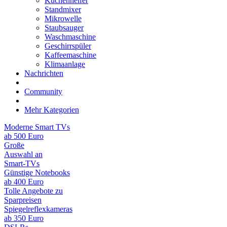
Küchenhelfer
Standmixer
Mikrowelle
Staubsauger
Waschmaschine
Geschirrspüler
Kaffeemaschine
Klimaanlage
Nachrichten
Community
Mehr Kategorien
Moderne Smart TVs
ab 500 Euro
Große
Auswahl an
Smart-TVs
Günstige Notebooks
ab 400 Euro
Tolle Angebote zu
Sparpreisen
Spiegelreflexkameras
ab 350 Euro