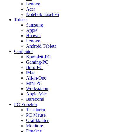
Lenovo
Acer
Notebok-Taschen
Tablets
Samsung
Apple
Huawei
Lenovo
Android Tablets
Computer
Komplett-PC
Gaming-PC
Büro-PC
iMac
All-in-One
Mini-PC
Workstation
Apple Mac
Barebone
PC Zubehör
Tastaturen
PC-Mäuse
Grafikkarten
Monitore
Drucker