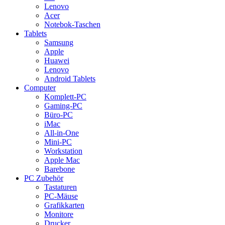
Lenovo
Acer
Notebok-Taschen
Tablets
Samsung
Apple
Huawei
Lenovo
Android Tablets
Computer
Komplett-PC
Gaming-PC
Büro-PC
iMac
All-in-One
Mini-PC
Workstation
Apple Mac
Barebone
PC Zubehör
Tastaturen
PC-Mäuse
Grafikkarten
Monitore
Drucker