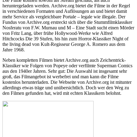
Die Filme können sowohl als Stream geschaut, als auch
heruntergeladen werden. Archive.org bietet die Filme in der Regel
in verschiedenen Formaten und Auflösungen an und bietet damit
mehr Service als vergleichbare Portale – legale wie illegale. Der
Fundus von Archive.org erstreckt sich über die Stummfilmklassiker
Nosferatu von F.W. Murnau und M – Eine Stadt sucht einen Mörder
von Fritz Lang, über frühe Hollywood-Werke wie Alfred
Hitchcocks Die 39 Stufen, bis hin zum Horror-Klassiker Night of
the living dead von Kult-Regisseur George A. Romero aus dem
Jahre 1968.
Neben kompletten Filmen bietet Archive.org auch Zeichentrick-
Klassiker wie Folgen von Popeye oder verfilmte Superman Comics
aus den 1940er Jahren. Sehr gut: Die Auswahl ist insgesamt sehr
groß, das Filmangebot ist werbefrei und man kann die Filme
kostenlos herunterladen. Die Webseite von Archive.org ist mitunter
allerdings etwas träge und unübersichtlich. Doch wer den Weg zu
den Filmen gefunden hat, wird mit echten Klassikern belohnt.