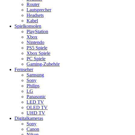
Router
Lautsprecher
Headsets
Kabel
Spielkonsolen
PlayStation
Xbox
Nintendo
PS5 Spiele
Xbox Spiele
PC Spiele
Gaming-Zubehör
Fernseher
Samsung
Sony
Philips
LG
Panasonic
LED TV
OLED TV
UHD TV
Digitalkameras
Sony
Canon
Nikon