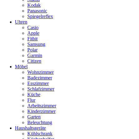
Kodak
Panasonic
Spiegelreflex
Uhren
Casio
Apple
Fitbit
Samsung
Polar
Garmin
Citizen
Möbel
Wohnzimmer
Badezimmer
Esszimmer
Schlafzimmer
Küche
Flur
Arbeitszimmer
Kinderzimmer
Garten
Beleuchtung
Haushaltsgeräte
Kühlschrank