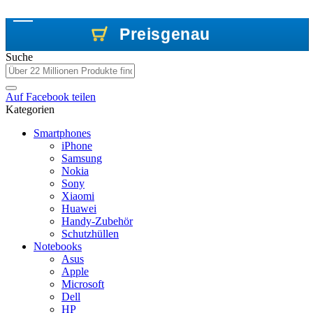
Preisgenau
Preisgenau
Preisgenau
Suche
Auf
Facebook
teilen
Kategorien
Smartphones
iPhone
Samsung
Nokia
Sony
Xiaomi
Huawei
Handy-Zubehör
Schutzhüllen
Notebooks
Asus
Apple
Microsoft
Dell
HP