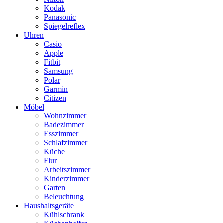
Kodak
Panasonic
Spiegelreflex
Uhren
Casio
Apple
Fitbit
Samsung
Polar
Garmin
Citizen
Möbel
Wohnzimmer
Badezimmer
Esszimmer
Schlafzimmer
Küche
Flur
Arbeitszimmer
Kinderzimmer
Garten
Beleuchtung
Haushaltsgeräte
Kühlschrank