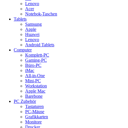
Lenovo
Acer
Notebok-Taschen
Tablets
Samsung
Apple
Huawei
Lenovo
Android Tablets
Computer
Komplett-PC
Gaming-PC
Büro-PC
iMac
All-in-One
Mini-PC
Workstation
Apple Mac
Barebone
PC Zubehör
Tastaturen
PC-Mäuse
Grafikkarten
Monitore
Drucker