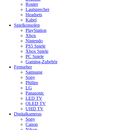
Router
Lautsprecher
Headsets
Kabel
Spielkonsolen
PlayStation
Xbox
Nintendo
PS5 Spiele
Xbox Spiele
PC Spiele
Gaming-Zubehör
Fernseher
Samsung
Sony
Philips
LG
Panasonic
LED TV
OLED TV
UHD TV
Digitalkameras
Sony
Canon
Nikon