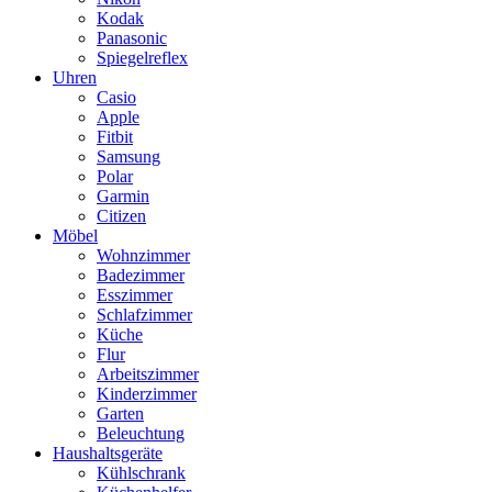
Kodak
Panasonic
Spiegelreflex
Uhren
Casio
Apple
Fitbit
Samsung
Polar
Garmin
Citizen
Möbel
Wohnzimmer
Badezimmer
Esszimmer
Schlafzimmer
Küche
Flur
Arbeitszimmer
Kinderzimmer
Garten
Beleuchtung
Haushaltsgeräte
Kühlschrank