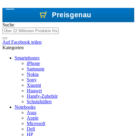
Preisgenau
Preisgenau
Preisgenau
Suche
Auf
Facebook
teilen
Kategorien
Smartphones
iPhone
Samsung
Nokia
Sony
Xiaomi
Huawei
Handy-Zubehör
Schutzhüllen
Notebooks
Asus
Apple
Microsoft
Dell
HP