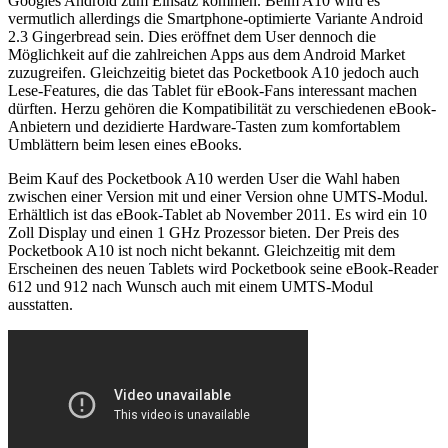
Googles Android zum Einsatz kommen. Beim A10 wird es
vermutlich allerdings die Smartphone-optimierte Variante Android
2.3 Gingerbread sein. Dies eröffnet dem User dennoch die
Möglichkeit auf die zahlreichen Apps aus dem Android Market
zuzugreifen. Gleichzeitig bietet das Pocketbook A10 jedoch auch
Lese-Features, die das Tablet für eBook-Fans interessant machen
dürften. Herzu gehören die Kompatibilität zu verschiedenen eBook-
Anbietern und dezidierte Hardware-Tasten zum komfortablem
Umblättern beim lesen eines eBooks.
Beim Kauf des Pocketbook A10 werden User die Wahl haben
zwischen einer Version mit und einer Version ohne UMTS-Modul.
Erhältlich ist das eBook-Tablet ab November 2011. Es wird ein 10
Zoll Display und einen 1 GHz Prozessor bieten. Der Preis des
Pocketbook A10 ist noch nicht bekannt. Gleichzeitig mit dem
Erscheinen des neuen Tablets wird Pocketbook seine eBook-Reader
612 und 912 nach Wunsch auch mit einem UMTS-Modul
ausstatten.