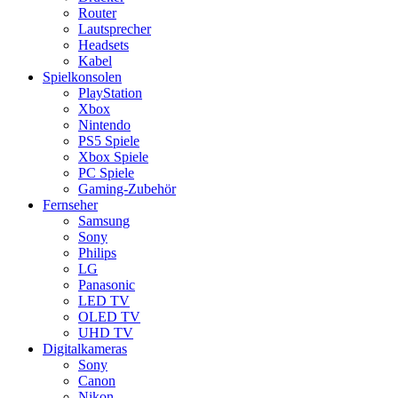
Router
Lautsprecher
Headsets
Kabel
Spielkonsolen
PlayStation
Xbox
Nintendo
PS5 Spiele
Xbox Spiele
PC Spiele
Gaming-Zubehör
Fernseher
Samsung
Sony
Philips
LG
Panasonic
LED TV
OLED TV
UHD TV
Digitalkameras
Sony
Canon
Nikon