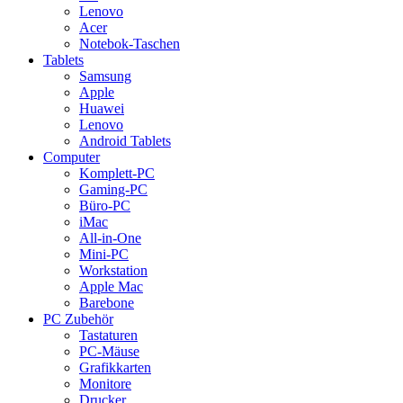
Lenovo
Acer
Notebok-Taschen
Tablets
Samsung
Apple
Huawei
Lenovo
Android Tablets
Computer
Komplett-PC
Gaming-PC
Büro-PC
iMac
All-in-One
Mini-PC
Workstation
Apple Mac
Barebone
PC Zubehör
Tastaturen
PC-Mäuse
Grafikkarten
Monitore
Drucker