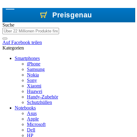
Preisgenau
Preisgenau
Preisgenau
Suche
Auf
Facebook
teilen
Kategorien
Smartphones
iPhone
Samsung
Nokia
Sony
Xiaomi
Huawei
Handy-Zubehör
Schutzhüllen
Notebooks
Asus
Apple
Microsoft
Dell
HP