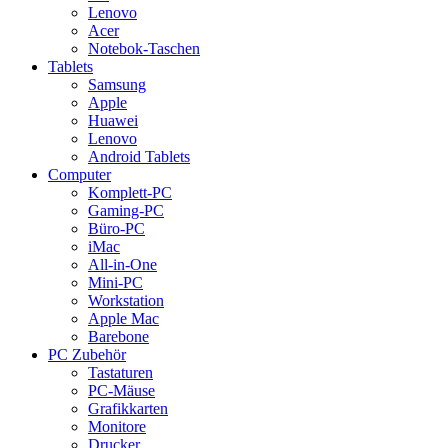
Lenovo
Acer
Notebok-Taschen
Tablets
Samsung
Apple
Huawei
Lenovo
Android Tablets
Computer
Komplett-PC
Gaming-PC
Büro-PC
iMac
All-in-One
Mini-PC
Workstation
Apple Mac
Barebone
PC Zubehör
Tastaturen
PC-Mäuse
Grafikkarten
Monitore
Drucker