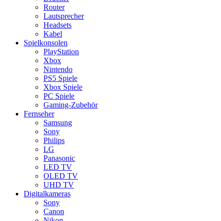
Router
Lautsprecher
Headsets
Kabel
Spielkonsolen
PlayStation
Xbox
Nintendo
PS5 Spiele
Xbox Spiele
PC Spiele
Gaming-Zubehör
Fernseher
Samsung
Sony
Philips
LG
Panasonic
LED TV
OLED TV
UHD TV
Digitalkameras
Sony
Canon
Nikon