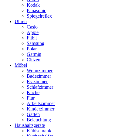
Kodak
Panasonic
Spiegelreflex
Uhren
Casio
Apple
Fitbit
Samsung
Polar
Garmin
Citizen
Möbel
Wohnzimmer
Badezimmer
Esszimmer
Schlafzimmer
Küche
Flur
Arbeitszimmer
Kinderzimmer
Garten
Beleuchtung
Haushaltsgeräte
Kühlschrank