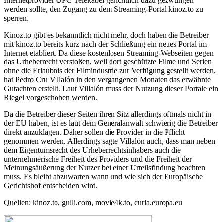
Internetprovider UPC Telekabel gerichtlich dazu gezwungen
werden sollte, den Zugang zu dem Streaming-Portal kinoz.to zu
sperren.
Kinoz.to gibt es bekanntlich nicht mehr, doch haben die Betreiber
mit kinoz.to bereits kurz nach der Schließung ein neues Portal im
Internet etabliert. Da diese kostenlosen Streaming-Webseiten gegen
das Urheberrecht verstoßen, weil dort geschützte Filme und Serien
ohne die Erlaubnis der Filmindustrie zur Verfügung gestellt werden,
hat Pedro Cru Villalón in den vergangenen Monaten das erwähnte
Gutachten erstellt. Laut Villalón muss der Nutzung dieser Portale ein
Riegel vorgeschoben werden.
Da die Betreiber dieser Seiten ihren Sitz allerdings oftmals nicht in
der EU haben, ist es laut dem Generalanwalt schwierig die Betreiber
direkt anzuklagen. Daher sollen die Provider in die Pflicht
genommen werden. Allerdings sagte Villalón auch, dass man neben
dem Eigentumsrecht des Urheberrechtsinhabers auch die
unternehmerische Freiheit des Providers und die Freiheit der
Meinungsäußerung der Nutzer bei einer Urteilsfindung beachten
muss. Es bleibt abzuwarten wann und wie sich der Europäische
Gerichtshof entscheiden wird.
Quellen: kinoz.to, gulli.com, movie4k.to, curia.europa.eu