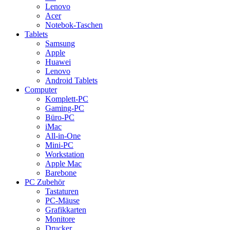
Lenovo
Acer
Notebok-Taschen
Tablets
Samsung
Apple
Huawei
Lenovo
Android Tablets
Computer
Komplett-PC
Gaming-PC
Büro-PC
iMac
All-in-One
Mini-PC
Workstation
Apple Mac
Barebone
PC Zubehör
Tastaturen
PC-Mäuse
Grafikkarten
Monitore
Drucker