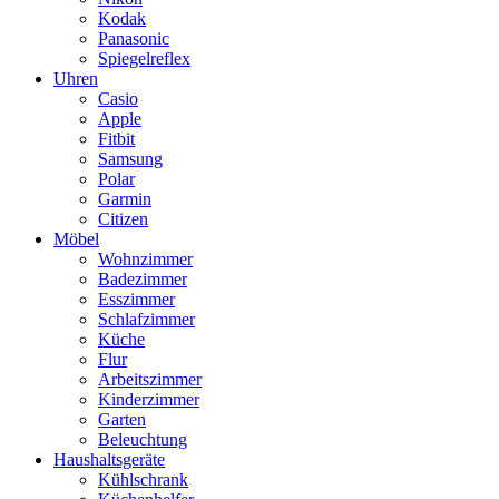
Kodak
Panasonic
Spiegelreflex
Uhren
Casio
Apple
Fitbit
Samsung
Polar
Garmin
Citizen
Möbel
Wohnzimmer
Badezimmer
Esszimmer
Schlafzimmer
Küche
Flur
Arbeitszimmer
Kinderzimmer
Garten
Beleuchtung
Haushaltsgeräte
Kühlschrank