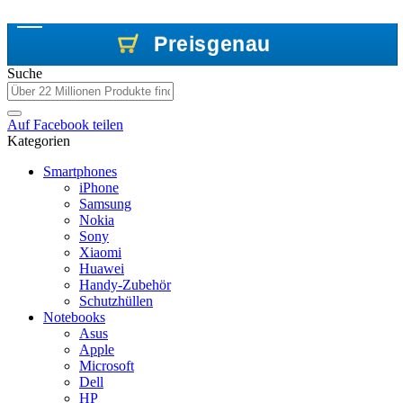
Preisgenau
Preisgenau
Preisgenau
Suche
Auf
Facebook
teilen
Kategorien
Smartphones
iPhone
Samsung
Nokia
Sony
Xiaomi
Huawei
Handy-Zubehör
Schutzhüllen
Notebooks
Asus
Apple
Microsoft
Dell
HP