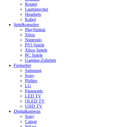
Router
Lautsprecher
Headsets
Kabel
Spielkonsolen
PlayStation
Xbox
Nintendo
PS5 Spiele
Xbox Spiele
PC Spiele
Gaming-Zubehör
Fernseher
Samsung
Sony
Philips
LG
Panasonic
LED TV
OLED TV
UHD TV
Digitalkameras
Sony
Canon
Nikon