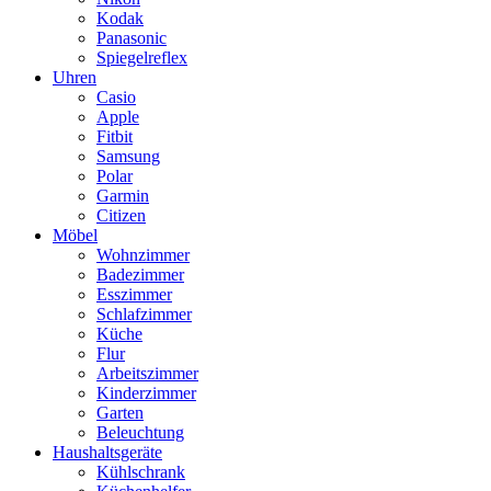
Kodak
Panasonic
Spiegelreflex
Uhren
Casio
Apple
Fitbit
Samsung
Polar
Garmin
Citizen
Möbel
Wohnzimmer
Badezimmer
Esszimmer
Schlafzimmer
Küche
Flur
Arbeitszimmer
Kinderzimmer
Garten
Beleuchtung
Haushaltsgeräte
Kühlschrank