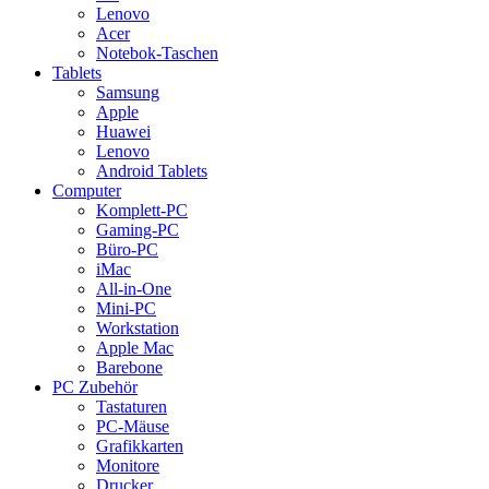
Lenovo
Acer
Notebok-Taschen
Tablets
Samsung
Apple
Huawei
Lenovo
Android Tablets
Computer
Komplett-PC
Gaming-PC
Büro-PC
iMac
All-in-One
Mini-PC
Workstation
Apple Mac
Barebone
PC Zubehör
Tastaturen
PC-Mäuse
Grafikkarten
Monitore
Drucker