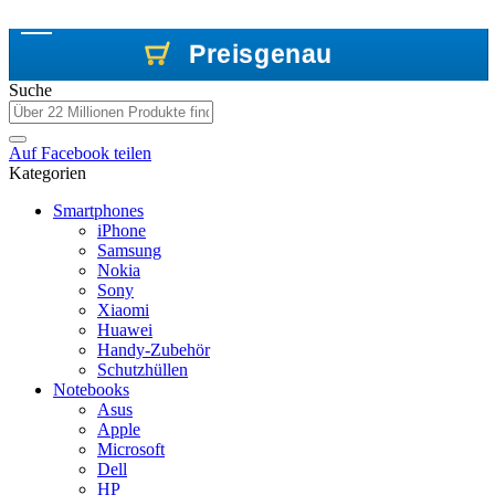
Preisgenau
Preisgenau
Preisgenau
Suche
Auf
Facebook
teilen
Kategorien
Smartphones
iPhone
Samsung
Nokia
Sony
Xiaomi
Huawei
Handy-Zubehör
Schutzhüllen
Notebooks
Asus
Apple
Microsoft
Dell
HP