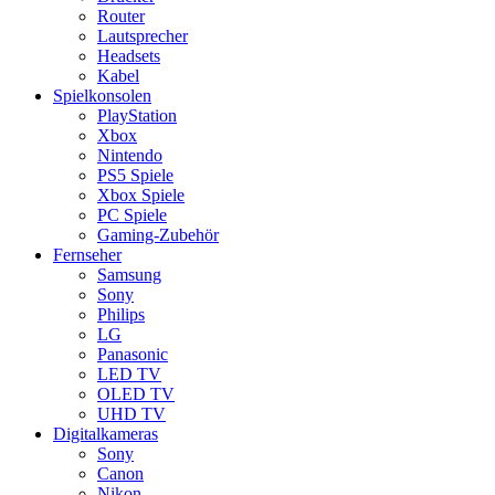
Router
Lautsprecher
Headsets
Kabel
Spielkonsolen
PlayStation
Xbox
Nintendo
PS5 Spiele
Xbox Spiele
PC Spiele
Gaming-Zubehör
Fernseher
Samsung
Sony
Philips
LG
Panasonic
LED TV
OLED TV
UHD TV
Digitalkameras
Sony
Canon
Nikon