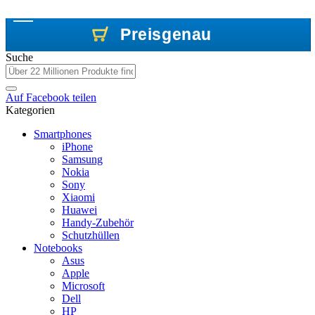
Preisgenau
Preisgenau
Preisgenau
Suche
Auf
Facebook
teilen
Kategorien
Smartphones
iPhone
Samsung
Nokia
Sony
Xiaomi
Huawei
Handy-Zubehör
Schutzhüllen
Notebooks
Asus
Apple
Microsoft
Dell
HP