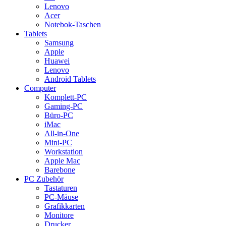
Lenovo
Acer
Notebok-Taschen
Tablets
Samsung
Apple
Huawei
Lenovo
Android Tablets
Computer
Komplett-PC
Gaming-PC
Büro-PC
iMac
All-in-One
Mini-PC
Workstation
Apple Mac
Barebone
PC Zubehör
Tastaturen
PC-Mäuse
Grafikkarten
Monitore
Drucker