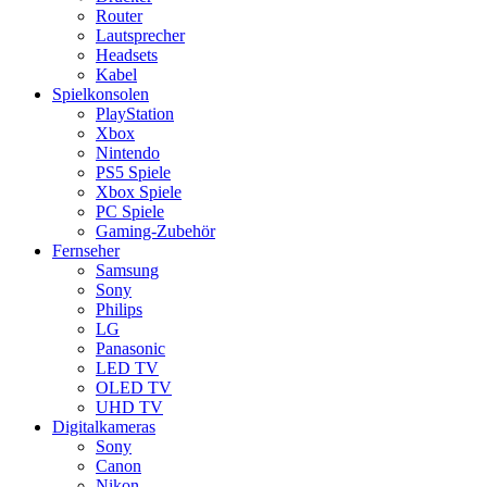
Router
Lautsprecher
Headsets
Kabel
Spielkonsolen
PlayStation
Xbox
Nintendo
PS5 Spiele
Xbox Spiele
PC Spiele
Gaming-Zubehör
Fernseher
Samsung
Sony
Philips
LG
Panasonic
LED TV
OLED TV
UHD TV
Digitalkameras
Sony
Canon
Nikon