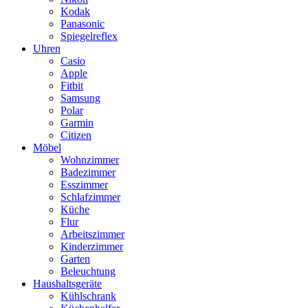
Kodak
Panasonic
Spiegelreflex
Uhren
Casio
Apple
Fitbit
Samsung
Polar
Garmin
Citizen
Möbel
Wohnzimmer
Badezimmer
Esszimmer
Schlafzimmer
Küche
Flur
Arbeitszimmer
Kinderzimmer
Garten
Beleuchtung
Haushaltsgeräte
Kühlschrank