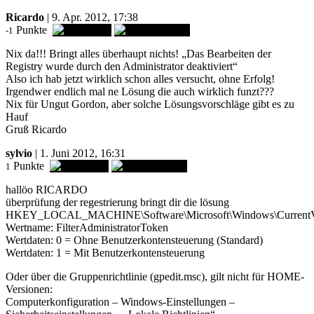
Ricardo
| 9. Apr. 2012, 17:38
Punkte
-1
Nix da!!! Bringt alles überhaupt nichts! „Das Bearbeiten der
Registry wurde durch den Administrator deaktiviert“
Also ich hab jetzt wirklich schon alles versucht, ohne Erfolg!
Irgendwer endlich mal ne Lösung die auch wirklich funzt???
Nix für Ungut Gordon, aber solche Lösungsvorschläge gibt es zu
Hauf
Gruß Ricardo
sylvio
| 1. Juni 2012, 16:31
Punkte
1
hallöo RICARDO
überprüfung der regestrierung bringt dir die lösung
HKEY_LOCAL_MACHINE\Software\Microsoft\Windows\CurrentVers
Wertname: FilterAdministratorToken
Wertdaten: 0 = Ohne Benutzerkontensteuerung (Standard)
Wertdaten: 1 = Mit Benutzerkontensteuerung
Oder über die Gruppenrichtlinie (gpedit.msc), gilt nicht für HOME-
Versionen:
Computerkonfiguration – Windows-Einstellungen –