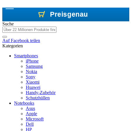
Preisgenau
Preisgenau
Preisgenau
Suche
Auf
Facebook
teilen
Kategorien
Smartphones
iPhone
Samsung
Nokia
Sony
Xiaomi
Huawei
Handy-Zubehör
Schutzhüllen
Notebooks
Asus
Apple
Microsoft
Dell
HP