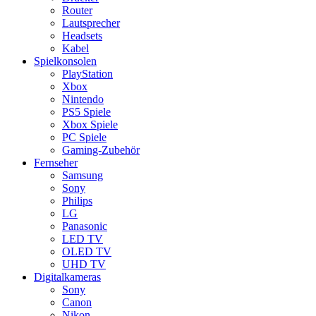
Router
Lautsprecher
Headsets
Kabel
Spielkonsolen
PlayStation
Xbox
Nintendo
PS5 Spiele
Xbox Spiele
PC Spiele
Gaming-Zubehör
Fernseher
Samsung
Sony
Philips
LG
Panasonic
LED TV
OLED TV
UHD TV
Digitalkameras
Sony
Canon
Nikon