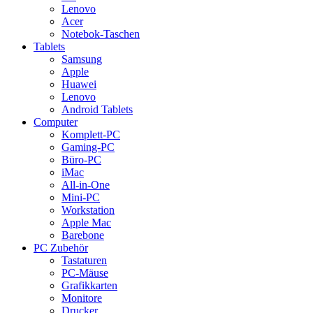
Lenovo
Acer
Notebok-Taschen
Tablets
Samsung
Apple
Huawei
Lenovo
Android Tablets
Computer
Komplett-PC
Gaming-PC
Büro-PC
iMac
All-in-One
Mini-PC
Workstation
Apple Mac
Barebone
PC Zubehör
Tastaturen
PC-Mäuse
Grafikkarten
Monitore
Drucker