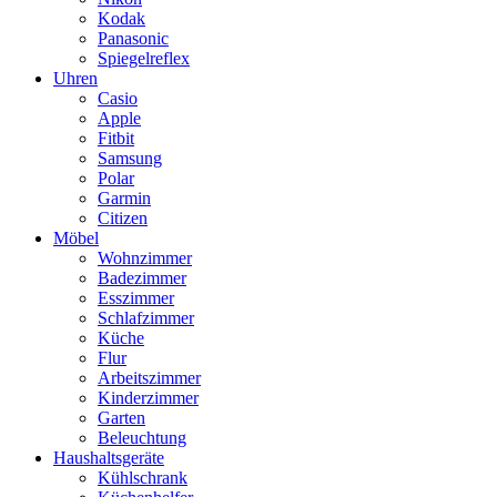
Kodak
Panasonic
Spiegelreflex
Uhren
Casio
Apple
Fitbit
Samsung
Polar
Garmin
Citizen
Möbel
Wohnzimmer
Badezimmer
Esszimmer
Schlafzimmer
Küche
Flur
Arbeitszimmer
Kinderzimmer
Garten
Beleuchtung
Haushaltsgeräte
Kühlschrank