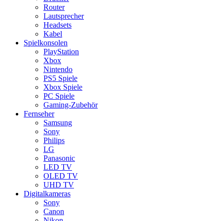
Router
Lautsprecher
Headsets
Kabel
Spielkonsolen
PlayStation
Xbox
Nintendo
PS5 Spiele
Xbox Spiele
PC Spiele
Gaming-Zubehör
Fernseher
Samsung
Sony
Philips
LG
Panasonic
LED TV
OLED TV
UHD TV
Digitalkameras
Sony
Canon
Nikon