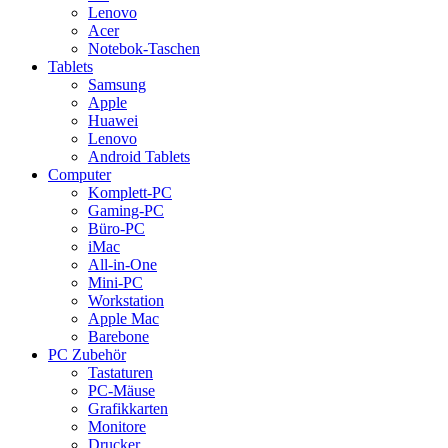
Lenovo
Acer
Notebok-Taschen
Tablets
Samsung
Apple
Huawei
Lenovo
Android Tablets
Computer
Komplett-PC
Gaming-PC
Büro-PC
iMac
All-in-One
Mini-PC
Workstation
Apple Mac
Barebone
PC Zubehör
Tastaturen
PC-Mäuse
Grafikkarten
Monitore
Drucker