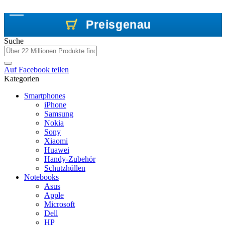
Preisgenau
Preisgenau
Preisgenau
Suche
Auf
Facebook
teilen
Kategorien
Smartphones
iPhone
Samsung
Nokia
Sony
Xiaomi
Huawei
Handy-Zubehör
Schutzhüllen
Notebooks
Asus
Apple
Microsoft
Dell
HP