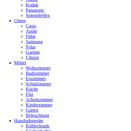
Kodak
Panasonic
Spiegelreflex
Uhren
Casio
Apple
Fitbit
Samsung
Polar
Garmin
Citizen
Möbel
Wohnzimmer
Badezimmer
Esszimmer
Schlafzimmer
Küche
Flur
Arbeitszimmer
Kinderzimmer
Garten
Beleuchtung
Haushaltsgeräte
Kühlschrank