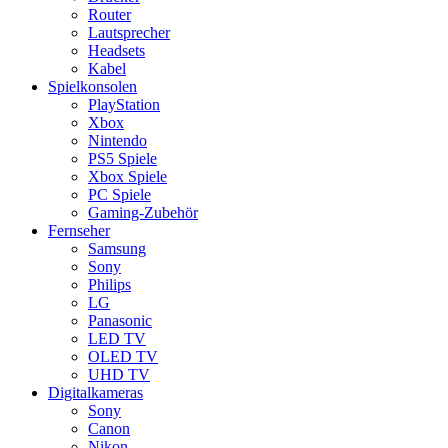
Router
Lautsprecher
Headsets
Kabel
Spielkonsolen
PlayStation
Xbox
Nintendo
PS5 Spiele
Xbox Spiele
PC Spiele
Gaming-Zubehör
Fernseher
Samsung
Sony
Philips
LG
Panasonic
LED TV
OLED TV
UHD TV
Digitalkameras
Sony
Canon
Nikon