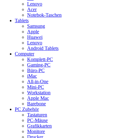
Lenovo
Acer
Notebok-Taschen
Tablets
Samsung
Apple
Huawei
Lenovo
Android Tablets
Computer
Komplett-PC
Gaming-PC
Büro-PC
iMac
All-in-One
Mini-PC
Workstation
Apple Mac
Barebone
PC Zubehör
Tastaturen
PC-Mäuse
Grafikkarten
Monitore
Drucker