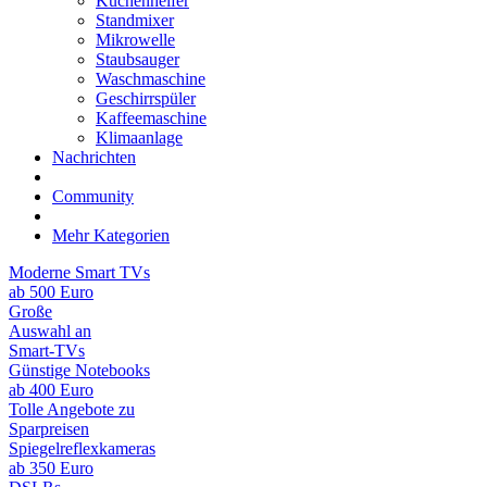
Küchenhelfer
Standmixer
Mikrowelle
Staubsauger
Waschmaschine
Geschirrspüler
Kaffeemaschine
Klimaanlage
Nachrichten
Community
Mehr Kategorien
Moderne Smart TVs
ab 500 Euro
Große
Auswahl an
Smart-TVs
Günstige Notebooks
ab 400 Euro
Tolle Angebote zu
Sparpreisen
Spiegelreflexkameras
ab 350 Euro