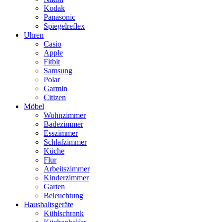
Kodak
Panasonic
Spiegelreflex
Uhren
Casio
Apple
Fitbit
Samsung
Polar
Garmin
Citizen
Möbel
Wohnzimmer
Badezimmer
Esszimmer
Schlafzimmer
Küche
Flur
Arbeitszimmer
Kinderzimmer
Garten
Beleuchtung
Haushaltsgeräte
Kühlschrank