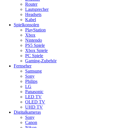
Router
Lautsprecher
Headsets
Kabel
Spielkonsolen
PlayStation
Xbox
Nintendo
PS5 Spiele
Xbox Spiele
PC Spiele
Gaming-Zubehör
Fernseher
Samsung
Sony
Philips
LG
Panasonic
LED TV
OLED TV
UHD TV
Digitalkameras
Sony
Canon
Nikon