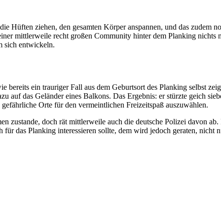
die Hüften ziehen, den gesamten Körper anspannen, und das zudem noc
an einer mittlerweile recht großen Community hinter dem Planking nic
 sich entwickeln.
ereits ein trauriger Fall aus dem Geburtsort des Planking selbst zeigt.
dazu auf das Geländer eines Balkons. Das Ergebnis: er stürzte geich si
u gefährliche Orte für den vermeintlichen Freizeitspaß auszuwählen.
 zustande, doch rät mittlerweile auch die deutsche Polizei davon ab
 das Planking interessieren sollte, dem wird jedoch geraten, nicht nur