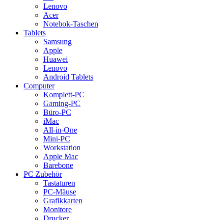
Lenovo
Acer
Notebok-Taschen
Tablets
Samsung
Apple
Huawei
Lenovo
Android Tablets
Computer
Komplett-PC
Gaming-PC
Büro-PC
iMac
All-in-One
Mini-PC
Workstation
Apple Mac
Barebone
PC Zubehör
Tastaturen
PC-Mäuse
Grafikkarten
Monitore
Drucker