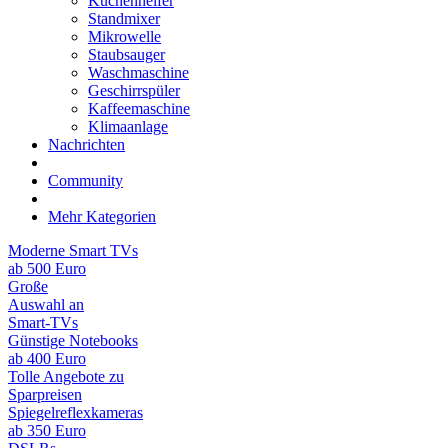
Küchenhelfer
Standmixer
Mikrowelle
Staubsauger
Waschmaschine
Geschirrspüler
Kaffeemaschine
Klimaanlage
Nachrichten
Community
Mehr Kategorien
Moderne Smart TVs
ab 500 Euro
Große
Auswahl an
Smart-TVs
Günstige Notebooks
ab 400 Euro
Tolle Angebote zu
Sparpreisen
Spiegelreflexkameras
ab 350 Euro