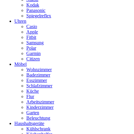
Kodak
Panasonic
Spiegelreflex
Uhren
Casio
Apple
Fitbit
Samsung
Polar
Garmin
Citizen
Möbel
Wohnzimmer
Badezimmer
Esszimmer
Schlafzimmer
Küche
Flur
Arbeitszimmer
Kinderzimmer
Garten
Beleuchtung
Haushaltsgeräte
Kühlschrank