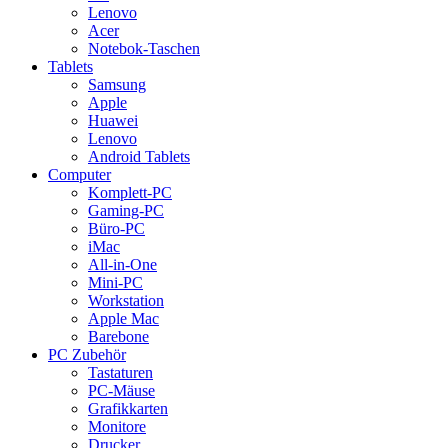
Lenovo
Acer
Notebok-Taschen
Tablets
Samsung
Apple
Huawei
Lenovo
Android Tablets
Computer
Komplett-PC
Gaming-PC
Büro-PC
iMac
All-in-One
Mini-PC
Workstation
Apple Mac
Barebone
PC Zubehör
Tastaturen
PC-Mäuse
Grafikkarten
Monitore
Drucker