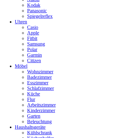
Kodak
Panasonic
Spiegelreflex
Uhren
Casio
Apple
Fitbit
Samsung
Polar
Garmin
Citizen
Möbel
Wohnzimmer
Badezimmer
Esszimmer
Schlafzimmer
Küche
Flur
Arbeitszimmer
Kinderzimmer
Garten
Beleuchtung
Haushaltsgeräte
Kühlschrank