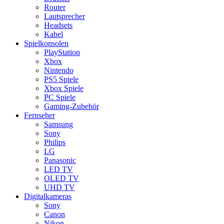
Router
Lautsprecher
Headsets
Kabel
Spielkonsolen
PlayStation
Xbox
Nintendo
PS5 Spiele
Xbox Spiele
PC Spiele
Gaming-Zubehör
Fernseher
Samsung
Sony
Philips
LG
Panasonic
LED TV
OLED TV
UHD TV
Digitalkameras
Sony
Canon
Nikon