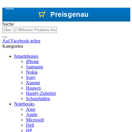
Preisgenau
Preisgenau
Preisgenau
Suche
Auf
Facebook
teilen
Kategorien
Smartphones
iPhone
Samsung
Nokia
Sony
Xiaomi
Huawei
Handy-Zubehör
Schutzhüllen
Notebooks
Asus
Apple
Microsoft
Dell
HP