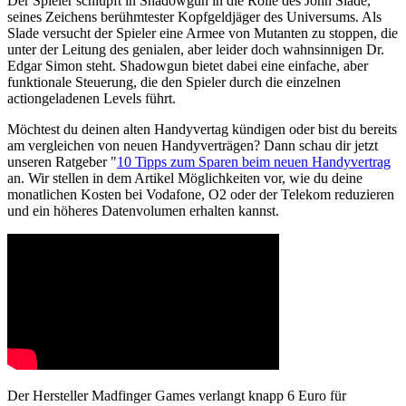
Der Spieler schlüpft in Shadowgun in die Rolle des John Slade,
seines Zeichens berühmtester Kopfgeldjäger des Universums. Als
Slade versucht der Spieler eine Armee von Mutanten zu stoppen, die
unter der Leitung des genialen, aber leider doch wahnsinnigen Dr.
Edgar Simon steht. Shadowgun bietet dabei eine einfache, aber
funktionale Steuerung, die den Spieler durch die einzelnen
actiongeladenen Levels führt.
Möchtest du deinen alten Handyvertag kündigen oder bist du bereits
am vergleichen von neuen Handyverträgen? Dann schau dir jetzt
unseren Ratgeber "
10 Tipps zum Sparen beim neuen Handyvertrag
an. Wir stellen in dem Artikel Möglichkeiten vor, wie du deine
monatlichen Kosten bei Vodafone, O2 oder der Telekom reduzieren
und ein höheres Datenvolumen erhalten kannst.
Der Hersteller Madfinger Games verlangt knapp 6 Euro für