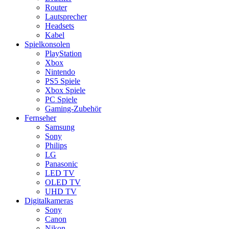
Router
Lautsprecher
Headsets
Kabel
Spielkonsolen
PlayStation
Xbox
Nintendo
PS5 Spiele
Xbox Spiele
PC Spiele
Gaming-Zubehör
Fernseher
Samsung
Sony
Philips
LG
Panasonic
LED TV
OLED TV
UHD TV
Digitalkameras
Sony
Canon
Nikon