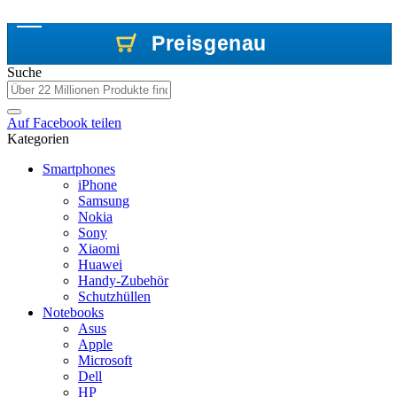
Preisgenau
Preisgenau
Preisgenau
Suche
Auf
Facebook
teilen
Kategorien
Smartphones
iPhone
Samsung
Nokia
Sony
Xiaomi
Huawei
Handy-Zubehör
Schutzhüllen
Notebooks
Asus
Apple
Microsoft
Dell
HP