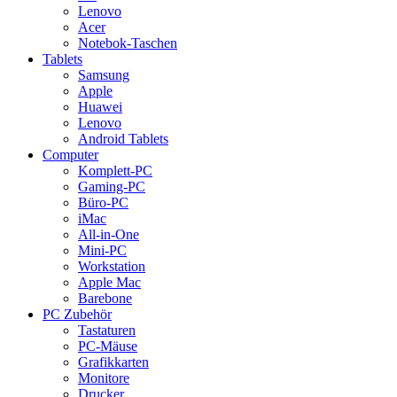
Lenovo
Acer
Notebok-Taschen
Tablets
Samsung
Apple
Huawei
Lenovo
Android Tablets
Computer
Komplett-PC
Gaming-PC
Büro-PC
iMac
All-in-One
Mini-PC
Workstation
Apple Mac
Barebone
PC Zubehör
Tastaturen
PC-Mäuse
Grafikkarten
Monitore
Drucker