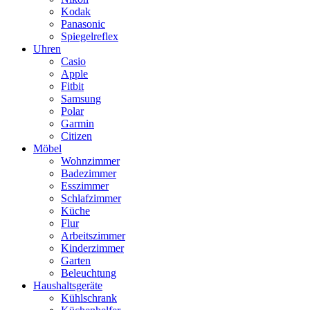
Kodak
Panasonic
Spiegelreflex
Uhren
Casio
Apple
Fitbit
Samsung
Polar
Garmin
Citizen
Möbel
Wohnzimmer
Badezimmer
Esszimmer
Schlafzimmer
Küche
Flur
Arbeitszimmer
Kinderzimmer
Garten
Beleuchtung
Haushaltsgeräte
Kühlschrank