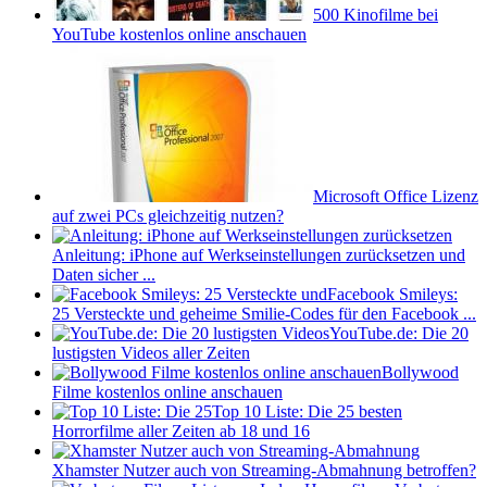
500 Kinofilme bei
YouTube kostenlos online anschauen
Microsoft Office Lizenz
auf zwei PCs gleichzeitig nutzen?
Anleitung: iPhone auf Werkseinstellungen zurücksetzen und
Daten sicher ...
Facebook Smileys:
25 Versteckte und geheime Smilie-Codes für den Facebook ...
YouTube.de: Die 20
lustigsten Videos aller Zeiten
Bollywood
Filme kostenlos online anschauen
Top 10 Liste: Die 25 besten
Horrorfilme aller Zeiten ab 18 und 16
Xhamster Nutzer auch von Streaming-Abmahnung betroffen?