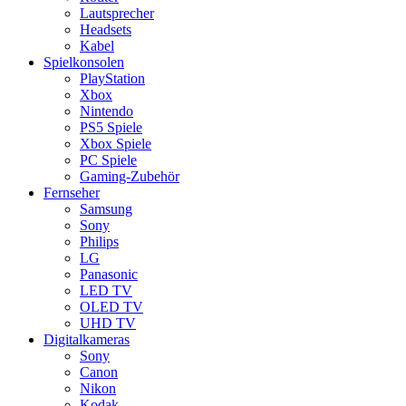
Lautsprecher
Headsets
Kabel
Spielkonsolen
PlayStation
Xbox
Nintendo
PS5 Spiele
Xbox Spiele
PC Spiele
Gaming-Zubehör
Fernseher
Samsung
Sony
Philips
LG
Panasonic
LED TV
OLED TV
UHD TV
Digitalkameras
Sony
Canon
Nikon
Kodak