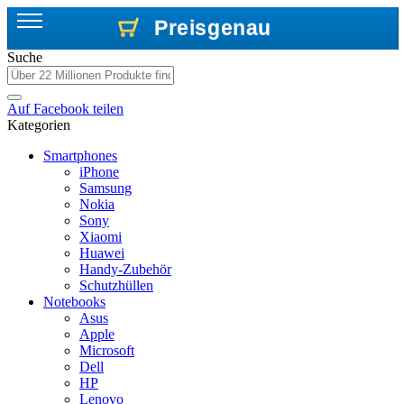
Preisgenau
Preisgenau
Preisgenau
Suche
Auf
Facebook
teilen
Kategorien
Smartphones
iPhone
Samsung
Nokia
Sony
Xiaomi
Huawei
Handy-Zubehör
Schutzhüllen
Notebooks
Asus
Apple
Microsoft
Dell
HP
Lenovo