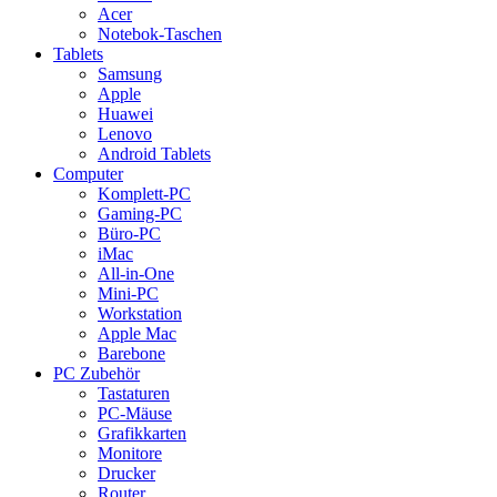
Acer
Notebok-Taschen
Tablets
Samsung
Apple
Huawei
Lenovo
Android Tablets
Computer
Komplett-PC
Gaming-PC
Büro-PC
iMac
All-in-One
Mini-PC
Workstation
Apple Mac
Barebone
PC Zubehör
Tastaturen
PC-Mäuse
Grafikkarten
Monitore
Drucker
Router