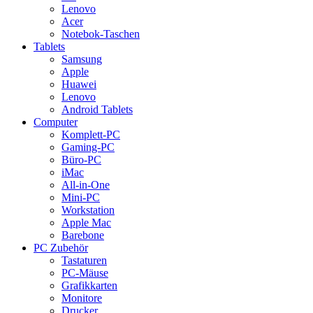
Lenovo
Acer
Notebok-Taschen
Tablets
Samsung
Apple
Huawei
Lenovo
Android Tablets
Computer
Komplett-PC
Gaming-PC
Büro-PC
iMac
All-in-One
Mini-PC
Workstation
Apple Mac
Barebone
PC Zubehör
Tastaturen
PC-Mäuse
Grafikkarten
Monitore
Drucker