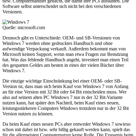
bzw. Computerhändler gedacht, die damit ihre PCs ausstatten. Die
Software selbst unterscheidet sich nicht bei den verschiedenen
Versionen.
Quelle: microsoft.com
Dennoch gibt es Unterschiede: OEM- und SB-Versionen von
Windows 7 werden ohne gedrucktes Handbuch und ohne
aufwendige Verpackung verkauft. Außerdem bekommt man von
Microsoft keinen Support, wenn man etwa Fragen zur Benutzung
hat. Was das fehlende Handbuch angeht, investiert man einen Teil
des gesparten Geldes am besten in eines der vielen Bücher über
Windows 7.
Die einzige wichtige Einschränkung bei einer OEM- oder SB-
Version ist, dass man sich beim Kauf von Windows 7 von Anfang
an für eine Version mit 32 Bit oder 64 Bit entscheiden muss. Wer
also auf seinem alten PC Windows 7 nur in der 32 Bit-Variante
nutzen kann, hat später den Nachteil, beim Kauf eines neuen,
leistungsstärkeren Computers Windows trotzdem nur in der 32 Bit
Version nutzen zu können.
Da beim Kauf eines neuen PCs aber entweder Windows 7 sowieso
schon mit dabei ist bzw. sehr billig gekauft werden kann, spielt das
für die allermeisten Computernutzer keine Rolle. Die Ersparnis beim