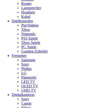
Router
Lautsprecher
Headsets
Kabel
Spielkonsolen
PlayStation
Xbox
Nintendo
PS5 Spiele
Xbox Spiele
PC Spiele
Gaming-Zubehör
Fernseher
Samsung
Sony
Philips
LG
Panasonic
LED TV
OLED TV
UHD TV
Digitalkameras
Sony
Canon
Nikon