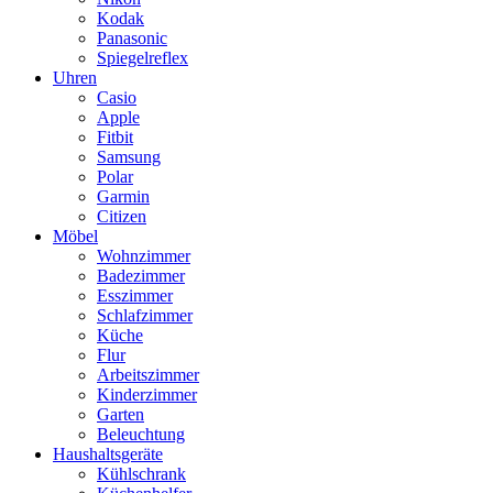
Kodak
Panasonic
Spiegelreflex
Uhren
Casio
Apple
Fitbit
Samsung
Polar
Garmin
Citizen
Möbel
Wohnzimmer
Badezimmer
Esszimmer
Schlafzimmer
Küche
Flur
Arbeitszimmer
Kinderzimmer
Garten
Beleuchtung
Haushaltsgeräte
Kühlschrank