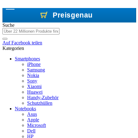
Preisgenau
Preisgenau
Preisgenau
Suche
Auf
Facebook
teilen
Kategorien
Smartphones
iPhone
Samsung
Nokia
Sony
Xiaomi
Huawei
Handy-Zubehör
Schutzhüllen
Notebooks
Asus
Apple
Microsoft
Dell
HP