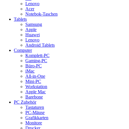
Lenovo
Acer
Notebok-Taschen
Tablets
Samsung
Apple
Huawei
Lenovo
Android Tablets
Computer
Komplett-PC
Gaming-PC
Büro-PC
iMac
All-in-One
Mini-PC
Workstation
Apple Mac
Barebone
PC Zubehör
Tastaturen
PC-Mäuse
Grafikkarten
Monitore
Drucker