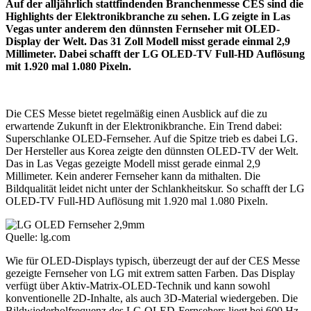
Auf der alljährlich stattfindenden Branchenmesse CES sind die
Highlights der Elektronikbranche zu sehen. LG zeigte in Las
Vegas unter anderem den dünnsten Fernseher mit OLED-
Display der Welt. Das 31 Zoll Modell misst gerade einmal 2,9
Millimeter. Dabei schafft der LG OLED-TV Full-HD Auflösung
mit 1.920 mal 1.080 Pixeln.
Die CES Messe bietet regelmäßig einen Ausblick auf die zu
erwartende Zukunft in der Elektronikbranche. Ein Trend dabei:
Superschlanke OLED-Fernseher. Auf die Spitze trieb es dabei LG.
Der Hersteller aus Korea zeigte den dünnsten OLED-TV der Welt.
Das in Las Vegas gezeigte Modell misst gerade einmal 2,9
Millimeter. Kein anderer Fernseher kann da mithalten. Die
Bildqualität leidet nicht unter der Schlankheitskur. So schafft der LG
OLED-TV Full-HD Auflösung mit 1.920 mal 1.080 Pixeln.
Quelle: lg.com
Wie für OLED-Displays typisch, überzeugt der auf der CES Messe
gezeigte Fernseher von LG mit extrem satten Farben. Das Display
verfügt über Aktiv-Matrix-OLED-Technik und kann sowohl
konventionelle 2D-Inhalte, als auch 3D-Material wiedergeben. Die
Bildwiederholfrequenz des LG OLED-Fernsehers liegt bei 600 Hz.