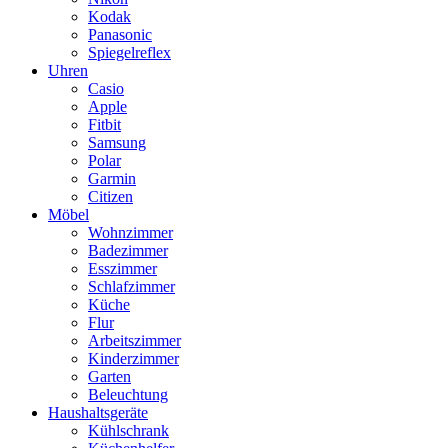
Kodak
Panasonic
Spiegelreflex
Uhren
Casio
Apple
Fitbit
Samsung
Polar
Garmin
Citizen
Möbel
Wohnzimmer
Badezimmer
Esszimmer
Schlafzimmer
Küche
Flur
Arbeitszimmer
Kinderzimmer
Garten
Beleuchtung
Haushaltsgeräte
Kühlschrank