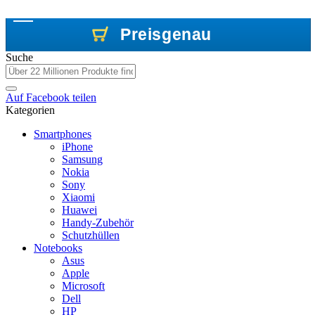
Preisgenau
Preisgenau
Preisgenau
Suche
Auf
Facebook
teilen
Kategorien
Smartphones
iPhone
Samsung
Nokia
Sony
Xiaomi
Huawei
Handy-Zubehör
Schutzhüllen
Notebooks
Asus
Apple
Microsoft
Dell
HP