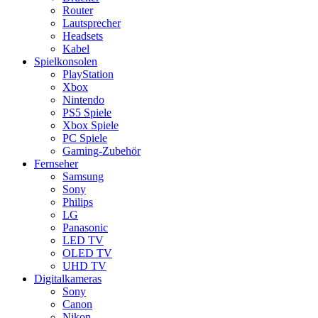
Router
Lautsprecher
Headsets
Kabel
Spielkonsolen
PlayStation
Xbox
Nintendo
PS5 Spiele
Xbox Spiele
PC Spiele
Gaming-Zubehör
Fernseher
Samsung
Sony
Philips
LG
Panasonic
LED TV
OLED TV
UHD TV
Digitalkameras
Sony
Canon
Nikon