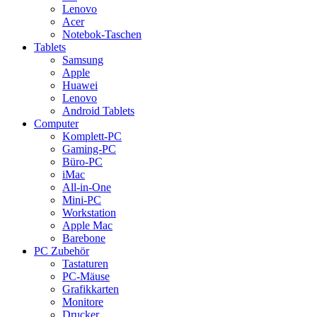
Lenovo
Acer
Notebok-Taschen
Tablets
Samsung
Apple
Huawei
Lenovo
Android Tablets
Computer
Komplett-PC
Gaming-PC
Büro-PC
iMac
All-in-One
Mini-PC
Workstation
Apple Mac
Barebone
PC Zubehör
Tastaturen
PC-Mäuse
Grafikkarten
Monitore
Drucker