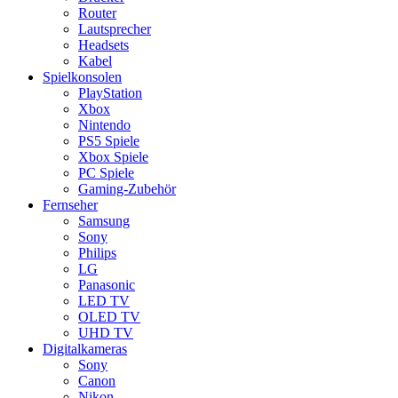
Router
Lautsprecher
Headsets
Kabel
Spielkonsolen
PlayStation
Xbox
Nintendo
PS5 Spiele
Xbox Spiele
PC Spiele
Gaming-Zubehör
Fernseher
Samsung
Sony
Philips
LG
Panasonic
LED TV
OLED TV
UHD TV
Digitalkameras
Sony
Canon
Nikon