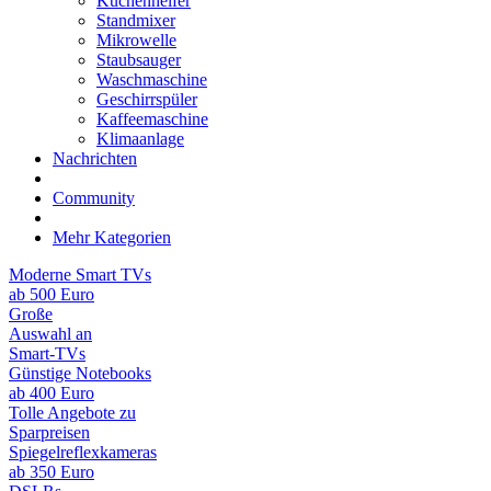
Küchenhelfer
Standmixer
Mikrowelle
Staubsauger
Waschmaschine
Geschirrspüler
Kaffeemaschine
Klimaanlage
Nachrichten
Community
Mehr Kategorien
Moderne Smart TVs
ab 500 Euro
Große
Auswahl an
Smart-TVs
Günstige Notebooks
ab 400 Euro
Tolle Angebote zu
Sparpreisen
Spiegelreflexkameras
ab 350 Euro