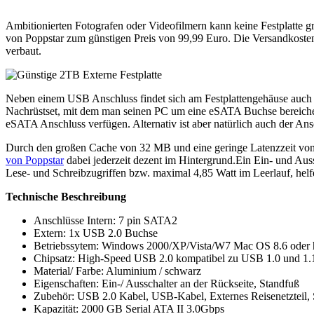
Ambitionierten Fotografen oder Videofilmern kann keine Festplatte 
von Poppstar zum günstigen Preis von 99,99 Euro. Die Versandkoste
verbaut.
Neben einem USB Anschluss findet sich am Festplattengehäuse auch 
Nachrüstset, mit dem man seinen PC um eine eSATA Buchse bereichern 
eSATA Anschluss verfügen. Alternativ ist aber natürlich auch der A
Durch den großen Cache von 32 MB und eine geringe Latenzzeit von nu
von Poppstar
dabei jederzeit dezent im Hintergrund.Ein Ein- und Auss
Lese- und Schreibzugriffen bzw. maximal 4,85 Watt im Leerlauf, helf
Technische Beschreibung
Anschlüsse Intern: 7 pin SATA2
Extern: 1x USB 2.0 Buchse
Betriebssytem: Windows 2000/XP/Vista/W7 Mac OS 8.6 oder 
Chipsatz: High-Speed USB 2.0 kompatibel zu USB 1.0 und 1.
Material/ Farbe: Aluminium / schwarz
Eigenschaften: Ein-/ Ausschalter an der Rückseite, Standfuß
Zubehör: USB 2.0 Kabel, USB-Kabel, Externes Reisenetzteil,
Kapazität: 2000 GB Serial ATA II 3.0Gbps