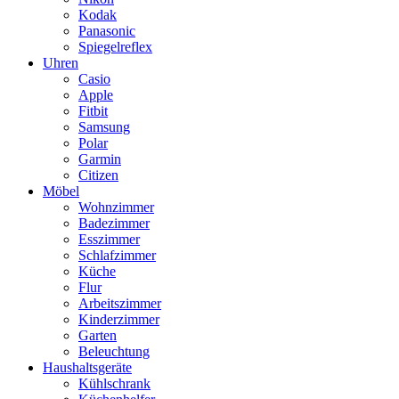
Kodak
Panasonic
Spiegelreflex
Uhren
Casio
Apple
Fitbit
Samsung
Polar
Garmin
Citizen
Möbel
Wohnzimmer
Badezimmer
Esszimmer
Schlafzimmer
Küche
Flur
Arbeitszimmer
Kinderzimmer
Garten
Beleuchtung
Haushaltsgeräte
Kühlschrank