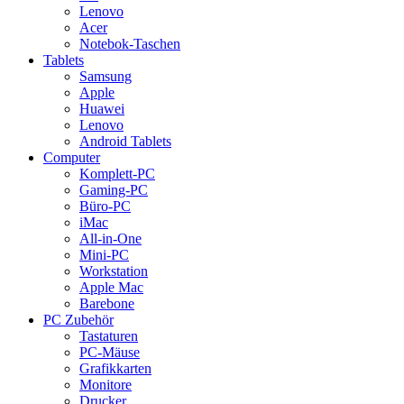
Lenovo
Acer
Notebok-Taschen
Tablets
Samsung
Apple
Huawei
Lenovo
Android Tablets
Computer
Komplett-PC
Gaming-PC
Büro-PC
iMac
All-in-One
Mini-PC
Workstation
Apple Mac
Barebone
PC Zubehör
Tastaturen
PC-Mäuse
Grafikkarten
Monitore
Drucker