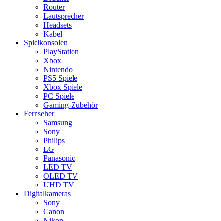
Router
Lautsprecher
Headsets
Kabel
Spielkonsolen
PlayStation
Xbox
Nintendo
PS5 Spiele
Xbox Spiele
PC Spiele
Gaming-Zubehör
Fernseher
Samsung
Sony
Philips
LG
Panasonic
LED TV
OLED TV
UHD TV
Digitalkameras
Sony
Canon
Nikon