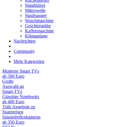
Küchenhelfer
Standmixer
Mikrowelle
Staubsauger
Waschmaschine
Geschirrspüler
Kaffeemaschine
Klimaanlage
Nachrichten
Community
Mehr Kategorien
Moderne Smart TVs
ab 500 Euro
Große
Auswahl an
Smart-TVs
Günstige Notebooks
ab 400 Euro
Tolle Angebote zu
Sparpreisen
Spiegelreflexkameras
ab 350 Euro