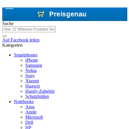
Preisgenau
Preisgenau
Preisgenau
Suche
Auf
Facebook
teilen
Kategorien
Smartphones
iPhone
Samsung
Nokia
Sony
Xiaomi
Huawei
Handy-Zubehör
Schutzhüllen
Notebooks
Asus
Apple
Microsoft
Dell
HP