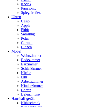
Kodak
Panasonic
Spiegelreflex
Uhren
Casio
Apple
Fitbit
Samsung
Polar
Garmin
Citizen
Möbel
Wohnzimmer
Badezimmer
Esszimmer
Schlafzimmer
Küche
Flur
Arbeitszimmer
Kinderzimmer
Garten
Beleuchtung
Haushaltsgeräte
Kühlschrank