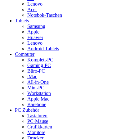
Lenovo
Acer
Notebok-Taschen
Tablets
Samsung
Apple
Huawei
Lenovo
Android Tablets
Computer
Komplett-PC
Gaming-PC
Büro-PC
iMac
All-in-One
Mini-PC
Workstation
Apple Mac
Barebone
PC Zubehör
Tastaturen
PC-Mäuse
Grafikkarten
Monitore
Drucker