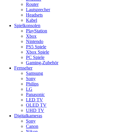
Router
Lautsprecher
Headsets
Kabel
Spielkonsolen
PlayStation
Xbox
Nintendo
PS5 Spiele
Xbox Spiele
PC Spiele
Gaming-Zubehör
Fernseher
Samsung
Sony
Philips
LG
Panasonic
LED TV
OLED TV
UHD TV
Digitalkameras
Sony
Canon
Nikon