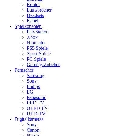
Router
Lautsprecher
Headsets
Kabel
Spielkonsolen
PlayStation
Xbox
Nintendo
PS5 Spiele
Xbox Spiele
PC Spiele
Gaming-Zubehör
Fernseher
Samsung
Sony
Philips
LG
Panasonic
LED TV
OLED TV
UHD TV
Digitalkameras
Sony
Canon
Nikon