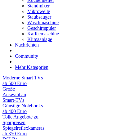
Küchenhelfer
Standmixer
Mikrowelle
Staubsauger
Waschmaschine
Geschirrspüler
Kaffeemaschine
Klimaanlage
Nachrichten
Community
Mehr Kategorien
Moderne Smart TVs
ab 500 Euro
Große
Auswahl an
Smart-TVs
Günstige Notebooks
ab 400 Euro
Tolle Angebote zu
Sparpreisen
Spiegelreflexkameras
ab 350 Euro