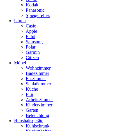
Kodak
Panasonic
Spiegelreflex
Uhren
Casio
Apple
Fitbit
Samsung
Polar
Garmin
Citizen
Möbel
Wohnzimmer
Badezimmer
Esszimmer
Schlafzimmer
Küche
Flur
Arbeitszimmer
Kinderzimmer
Garten
Beleuchtung
Haushaltsgeräte
Kühlschrank