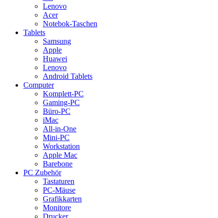
Lenovo
Acer
Notebok-Taschen
Tablets
Samsung
Apple
Huawei
Lenovo
Android Tablets
Computer
Komplett-PC
Gaming-PC
Büro-PC
iMac
All-in-One
Mini-PC
Workstation
Apple Mac
Barebone
PC Zubehör
Tastaturen
PC-Mäuse
Grafikkarten
Monitore
Drucker