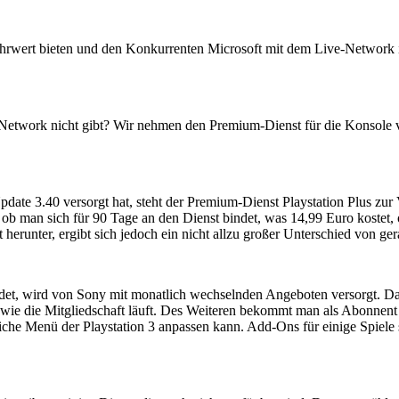
ehrwert bieten und den Konkurrenten Microsoft mit dem Live-Network
on Network nicht gibt? Wir nehmen den Premium-Dienst für die Konsole 
ate 3.40 versorgt hat, steht der Premium-Dienst Playstation Plus zu
 ob man sich für 90 Tage an den Dienst bindet, was 14,99 Euro kostet, o
runter, ergibt sich jedoch ein nicht allzu großer Unterschied von ge
eidet, wird von Sony mit monatlich wechselnden Angeboten versorgt. D
 wie die Mitgliedschaft läuft. Des Weiteren bekommt man als Abonnen
iche Menü der Playstation 3 anpassen kann. Add-Ons für einige Spiele 