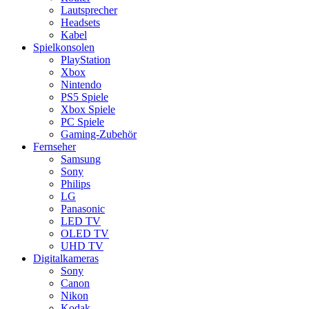
Lautsprecher
Headsets
Kabel
Spielkonsolen
PlayStation
Xbox
Nintendo
PS5 Spiele
Xbox Spiele
PC Spiele
Gaming-Zubehör
Fernseher
Samsung
Sony
Philips
LG
Panasonic
LED TV
OLED TV
UHD TV
Digitalkameras
Sony
Canon
Nikon
Kodak