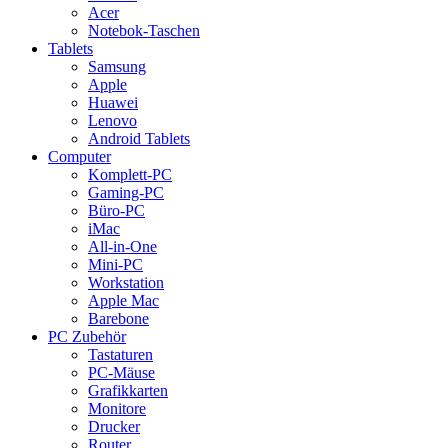
Acer
Notebok-Taschen
Tablets
Samsung
Apple
Huawei
Lenovo
Android Tablets
Computer
Komplett-PC
Gaming-PC
Büro-PC
iMac
All-in-One
Mini-PC
Workstation
Apple Mac
Barebone
PC Zubehör
Tastaturen
PC-Mäuse
Grafikkarten
Monitore
Drucker
Router