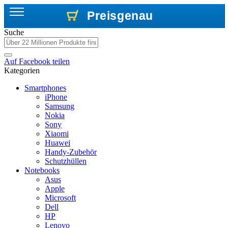
Preisgenau
Preisgenau
Preisgenau
Suche
Auf
Facebook
teilen
Kategorien
Smartphones
iPhone
Samsung
Nokia
Sony
Xiaomi
Huawei
Handy-Zubehör
Schutzhüllen
Notebooks
Asus
Apple
Microsoft
Dell
HP
Lenovo