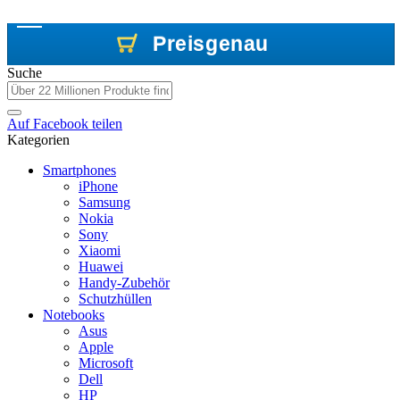
Preisgenau
Preisgenau
Preisgenau
Suche
Auf
Facebook
teilen
Kategorien
Smartphones
iPhone
Samsung
Nokia
Sony
Xiaomi
Huawei
Handy-Zubehör
Schutzhüllen
Notebooks
Asus
Apple
Microsoft
Dell
HP