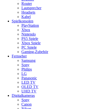
Router
Lautsprecher
Headsets
Kabel
Spielkonsolen
PlayStation
Xbox
Nintendo
PS5 Spiele
Xbox Spiele
PC Spiele
Gaming-Zubehör
Fernseher
Samsung
Sony
Philips
LG
Panasonic
LED TV
OLED TV
UHD TV
Digitalkameras
Sony
Canon
Nikon