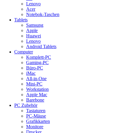
Lenovo
Acer
Notebok-Taschen
Tablets
Samsung
Apple
Huawei
Lenovo
Android Tablets
Computer
Komplett-PC
Gaming-PC
Büro-PC
iMac
All-in-One
Mini-PC
Workstation
Apple Mac
Barebone
PC Zubehör
Tastaturen
PC-Mäuse
Grafikkarten
Monitore
Drucker