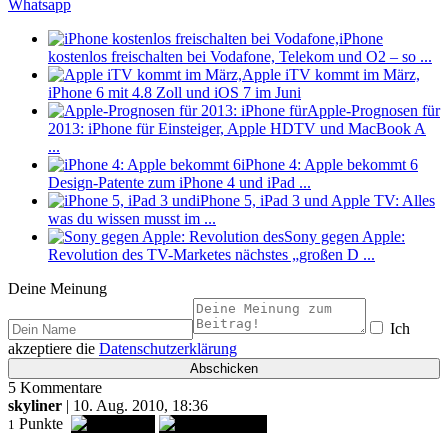
Whatsapp
iPhone
kostenlos freischalten bei Vodafone, Telekom und O2 – so ...
Apple iTV kommt im März,
iPhone 6 mit 4.8 Zoll und iOS 7 im Juni
Apple-Prognosen für
2013: iPhone für Einsteiger, Apple HDTV und MacBook A
...
iPhone 4: Apple bekommt 6
Design-Patente zum iPhone 4 und iPad ...
iPhone 5, iPad 3 und Apple TV: Alles
was du wissen musst im ...
Sony gegen Apple:
Revolution des TV-Marketes nächstes „großen D ...
Deine Meinung
Ich
akzeptiere die
Datenschutzerklärung
5 Kommentare
skyliner
| 10. Aug. 2010, 18:36
Punkte
1