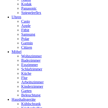
Kodak
Panasonic
Spiegelreflex
Uhren
Casio
Apple
Fitbit
Samsung
Polar
Garmin
Citizen
Möbel
Wohnzimmer
Badezimmer
Esszimmer
Schlafzimmer
Küche
Flur
Arbeitszimmer
Kinderzimmer
Garten
Beleuchtung
Haushaltsgeräte
Kühlschrank