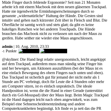
Müde Finger durch fehlende Ergonomie? Seit nun 21 Monaten
arbeite ich mit einem Macbook mit dem neuen gläsernen Trackpad.
Hatte nie irgendwelche Ermüdungserscheinungen durch so
genannte „widernatürliche“ Haltung der Hände. Die Gesten sind
intuitiv und gehen nach kürzester Zeit über in Fleisch und Blut. Die
Oberfläche ist samtig weich und stets glatt; da gibt es keine
hakeliges Rutschen wie bei anderen Touchpads. Die Hände
brauchen das Macbook nicht zu verlassen um nach der Maus zu
greifen. Habe seither nie wieder eine Maus angeschlossen.
admin
| 10. Aug. 2010, 23:33
Punkte
-1
@skyliner: Die Hand liegt relativ unergonomisch, leicht angekippt
auf dem Trackpad, außerdem muss man ständig seine Finger hin
und her bewegen, um Aktionen auszuführen (bei der Maus ist es
eine einfach Bewegung des obern Fingers nach unten und oben).
Das Trackpad ist sicherlich gut für jemand der nicht mehr als 1
Stunde am PC verbringt, doch für Leute die 4 Stunden oder mehr
am Computer sitzen, ist es einfach unpraktisch. Die ideale
Handposition ist, wenn die die Hand in einer Gerade (unterstützt
durch ein Gel-Mouspad) über der Maus liegt. Beim Magic Trackpad
ist die Hand dagegen leicht nach oben angewinkelt, was zum
Beispiel eine Sehnenscheidenentzündung und andere
Computerkrankheiten begünstigt. Ich finde es ja nett das die PR