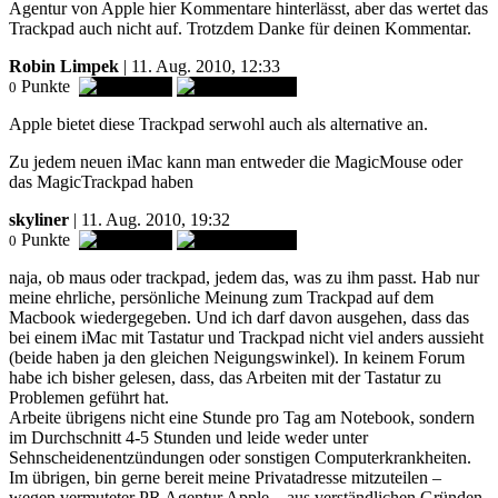
Agentur von Apple hier Kommentare hinterlässt, aber das wertet das
Trackpad auch nicht auf. Trotzdem Danke für deinen Kommentar.
Robin Limpek
| 11. Aug. 2010, 12:33
Punkte
0
Apple bietet diese Trackpad serwohl auch als alternative an.
Zu jedem neuen iMac kann man entweder die MagicMouse oder
das MagicTrackpad haben
skyliner
| 11. Aug. 2010, 19:32
Punkte
0
naja, ob maus oder trackpad, jedem das, was zu ihm passt. Hab nur
meine ehrliche, persönliche Meinung zum Trackpad auf dem
Macbook wiedergegeben. Und ich darf davon ausgehen, dass das
bei einem iMac mit Tastatur und Trackpad nicht viel anders aussieht
(beide haben ja den gleichen Neigungswinkel). In keinem Forum
habe ich bisher gelesen, dass, das Arbeiten mit der Tastatur zu
Problemen geführt hat.
Arbeite übrigens nicht eine Stunde pro Tag am Notebook, sondern
im Durchschnitt 4-5 Stunden und leide weder unter
Sehnscheidenentzündungen oder sonstigen Computerkrankheiten.
Im übrigen, bin gerne bereit meine Privatadresse mitzuteilen –
wegen vermuteter PR Agentur Apple – aus verständlichen Gründen