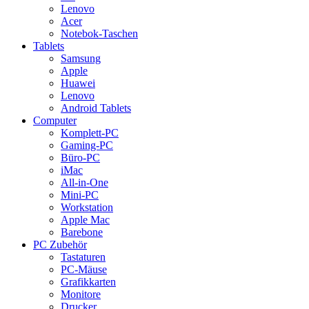
Lenovo
Acer
Notebok-Taschen
Tablets
Samsung
Apple
Huawei
Lenovo
Android Tablets
Computer
Komplett-PC
Gaming-PC
Büro-PC
iMac
All-in-One
Mini-PC
Workstation
Apple Mac
Barebone
PC Zubehör
Tastaturen
PC-Mäuse
Grafikkarten
Monitore
Drucker