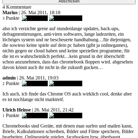
4 Kommentare
Marius
| 26. Mai 2011, 18:18
Punkte
3
also ich verzichte gerne auf stundenlange updates, back-ups,
defragmentierungen, anti-viren softwares, lange ladezeiten, ein
löchriges system und ne bescheuerte handhabung…für diejenigen,
die sowieso keine spiele auf dem pc haben (gibt ja onlinegames),
nichts gegen ne cloud haben und keine speziellen programme, für
die ist es wahrscheinlich perfekt…kein grund in der überschrift
schon anzunehmen, dass das chromebook floppen wird. abgesehen
davon könnt auch ihr nicht in die zukunft gucken…
admin
| 26. Mai 2011, 19:03
Punkte
2
Ich auch, ich finde das Chrome OS auch wirklich cool, denke aber
es ist nochlange nicht marktreif.
Ulrich Heinse
| 26. Mai 2011, 21:42
Punkte
1
Chromebooks sind Geräte, mit denen man surfen und mailen kann,
Briefe, Kalkulationen schreiben, Bilder und Filme speichern, Bilder
bearbeiten, Onlinespiele spielen, facebooken bzw. überhaupt