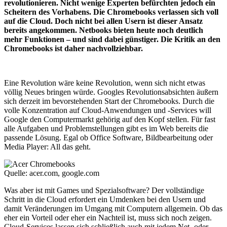
revolutionieren. Nicht wenige Experten befürchten jedoch ein
Scheitern des Vorhabens. Die Chromebooks verlassen sich voll
auf die Cloud. Doch nicht bei allen Usern ist dieser Ansatz
bereits angekommen. Netbooks bieten heute noch deutlich
mehr Funktionen – und sind dabei günstiger. Die Kritik an den
Chromebooks ist daher nachvollziehbar.
Eine Revolution wäre keine Revolution, wenn sich nicht etwas
völlig Neues bringen würde. Googles Revolutionsabsichten äußern
sich derzeit im bevorstehenden Start der Chromebooks. Durch die
volle Konzentration auf Cloud-Anwendungen und -Services will
Google den Computermarkt gehörig auf den Kopf stellen. Für fast
alle Aufgaben und Problemstellungen gibt es im Web bereits die
passende Lösung. Egal ob Office Software, Bildbearbeitung oder
Media Player: All das geht.
Quelle: acer.com, google.com
Was aber ist mit Games und Spezialsoftware? Der vollständige
Schritt in die Cloud erfordert ein Umdenken bei den Usern und
damit Veränderungen im Umgang mit Computern allgemein. Ob das
eher ein Vorteil oder eher ein Nachteil ist, muss sich noch zeigen.
Cloud-Services lassen sich schließlich auch mit jedem Net- oder