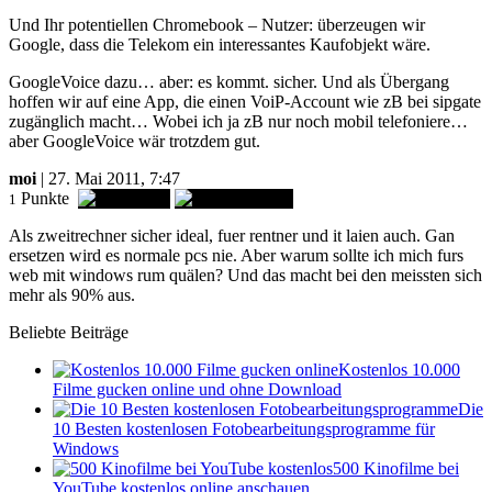
Und Ihr potentiellen Chromebook – Nutzer: überzeugen wir
Google, dass die Telekom ein interessantes Kaufobjekt wäre.
GoogleVoice dazu… aber: es kommt. sicher. Und als Übergang
hoffen wir auf eine App, die einen VoiP-Account wie zB bei sipgate
zugänglich macht… Wobei ich ja zB nur noch mobil telefoniere…
aber GoogleVoice wär trotzdem gut.
moi
| 27. Mai 2011, 7:47
Punkte
1
Als zweitrechner sicher ideal, fuer rentner und it laien auch. Gan
ersetzen wird es normale pcs nie. Aber warum sollte ich mich furs
web mit windows rum quälen? Und das macht bei den meissten sich
mehr als 90% aus.
Beliebte Beiträge
Kostenlos 10.000
Filme gucken online und ohne Download
Die
10 Besten kostenlosen Fotobearbeitungsprogramme für
Windows
500 Kinofilme bei
YouTube kostenlos online anschauen