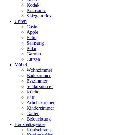
Kodak
Panasonic
Spiegelreflex
Uhren
Casio
Apple
Fitbit
Samsung
Polar
Garmin
Citizen
Möbel
Wohnzimmer
Badezimmer
Esszimmer
Schlafzimmer
Küche
Flur
Arbeitszimmer
Kinderzimmer
Garten
Beleuchtung
Haushaltsgeräte
Kühlschrank