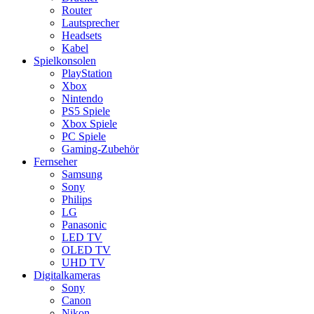
Router
Lautsprecher
Headsets
Kabel
Spielkonsolen
PlayStation
Xbox
Nintendo
PS5 Spiele
Xbox Spiele
PC Spiele
Gaming-Zubehör
Fernseher
Samsung
Sony
Philips
LG
Panasonic
LED TV
OLED TV
UHD TV
Digitalkameras
Sony
Canon
Nikon