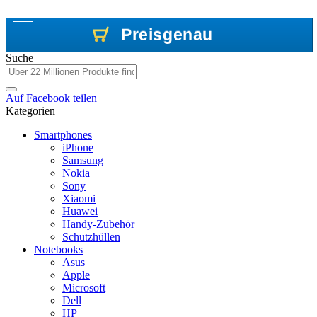
Preisgenau
Preisgenau
Preisgenau
Suche
Auf
Facebook
teilen
Kategorien
Smartphones
iPhone
Samsung
Nokia
Sony
Xiaomi
Huawei
Handy-Zubehör
Schutzhüllen
Notebooks
Asus
Apple
Microsoft
Dell
HP