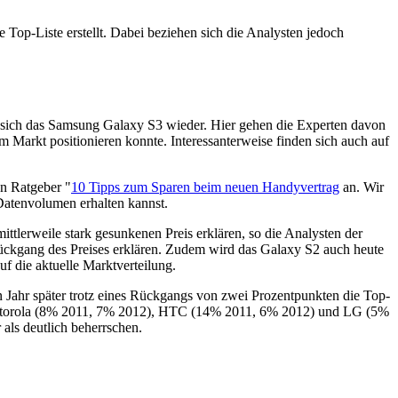
 Top-Liste erstellt. Dabei beziehen sich die Analysten jedoch
det sich das Samsung Galaxy S3 wieder. Hier gehen die Experten davon
 Markt positionieren konnte. Interessanterweise finden sich auch auf
en Ratgeber "
10 Tipps zum Sparen beim neuen Handyvertrag
an. Wir
Datenvolumen erhalten kannst.
ttlerweile stark gesunkenen Preis erklären, so die Analysten der
Rückgang des Preises erklären. Zudem wird das Galaxy S2 auch heute
f die aktuelle Marktverteilung.
n Jahr später trotz eines Rückgangs von zwei Prozentpunkten die Top-
u Motorola (8% 2011, 7% 2012), HTC (14% 2011, 6% 2012) und LG (5%
ls deutlich beherrschen.