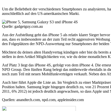
Um die Beliebtheit der verschiedenen Smartphones zu analysieren, hab
ausschließlich auf den US-amerikanischen Markt.
Quelle: gadgetguy.com.au
Aus der Aufstellung geht das iPhone 5 als relativ klarer Sieger herv
aus, dass es insbesondere an der zum Teil recht aggressiven Werbung 
den Folgeplätzen der NPD-Auswertung nur Smartphones der beiden T
Möchtest du deinen alten Handyvertag kündigen oder bist du bereits
stellen in dem Artikel Möglichkeiten vor, wie du deine monatlichen 
Auf Platz 3 liegt das iPhone 4S, gefolgt von dem iPhone 4. Die erneu
NPD Group. Den fünften Rang belegt das mittlerweile ebenfalls in d
noch zum Teil mit neuen Mobilfunkverträgen verkauft. Neben den Abs
Auch hier führt Apple die Liste an. Im Vergleich zu einer Marktpräs
Position halten. Samsung legte hingegen deutlich zu, von 21 Proze
2011, 6% 2012) ist jedoch deutlich angewachsen, so dass Apple und
Quellen: anandtech.com, npd.com, appleinsider.com