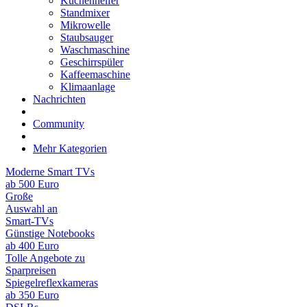
Küchenhelfer
Standmixer
Mikrowelle
Staubsauger
Waschmaschine
Geschirrspüler
Kaffeemaschine
Klimaanlage
Nachrichten
Community
Mehr Kategorien
Moderne Smart TVs
ab 500 Euro
Große
Auswahl an
Smart-TVs
Günstige Notebooks
ab 400 Euro
Tolle Angebote zu
Sparpreisen
Spiegelreflexkameras
ab 350 Euro