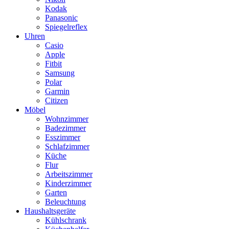
Kodak
Panasonic
Spiegelreflex
Uhren
Casio
Apple
Fitbit
Samsung
Polar
Garmin
Citizen
Möbel
Wohnzimmer
Badezimmer
Esszimmer
Schlafzimmer
Küche
Flur
Arbeitszimmer
Kinderzimmer
Garten
Beleuchtung
Haushaltsgeräte
Kühlschrank