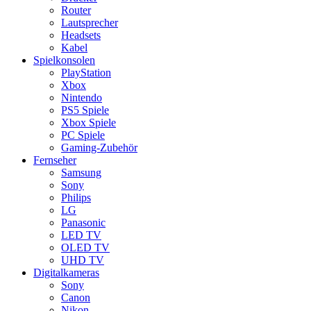
Router
Lautsprecher
Headsets
Kabel
Spielkonsolen
PlayStation
Xbox
Nintendo
PS5 Spiele
Xbox Spiele
PC Spiele
Gaming-Zubehör
Fernseher
Samsung
Sony
Philips
LG
Panasonic
LED TV
OLED TV
UHD TV
Digitalkameras
Sony
Canon
Nikon