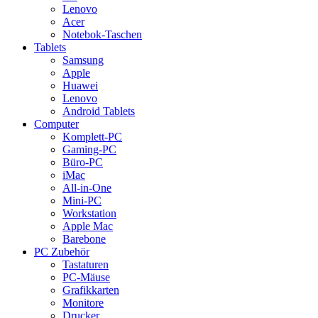
Lenovo
Acer
Notebok-Taschen
Tablets
Samsung
Apple
Huawei
Lenovo
Android Tablets
Computer
Komplett-PC
Gaming-PC
Büro-PC
iMac
All-in-One
Mini-PC
Workstation
Apple Mac
Barebone
PC Zubehör
Tastaturen
PC-Mäuse
Grafikkarten
Monitore
Drucker