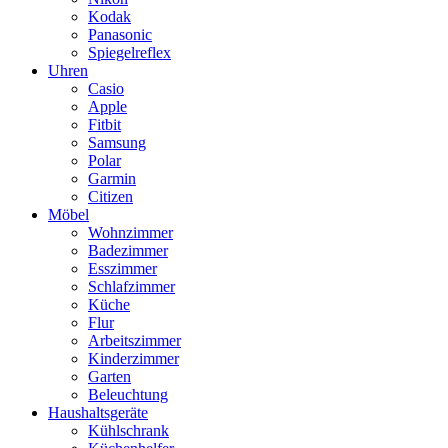
Kodak
Panasonic
Spiegelreflex
Uhren
Casio
Apple
Fitbit
Samsung
Polar
Garmin
Citizen
Möbel
Wohnzimmer
Badezimmer
Esszimmer
Schlafzimmer
Küche
Flur
Arbeitszimmer
Kinderzimmer
Garten
Beleuchtung
Haushaltsgeräte
Kühlschrank