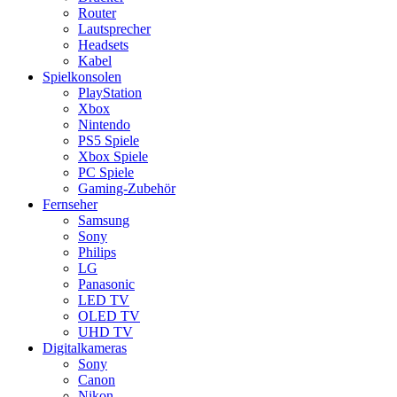
Router
Lautsprecher
Headsets
Kabel
Spielkonsolen
PlayStation
Xbox
Nintendo
PS5 Spiele
Xbox Spiele
PC Spiele
Gaming-Zubehör
Fernseher
Samsung
Sony
Philips
LG
Panasonic
LED TV
OLED TV
UHD TV
Digitalkameras
Sony
Canon
Nikon