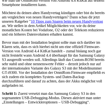
wie man die OmniRom-Version von Android 4.4 KitKat auf seinem
Smartphone installieren kann.
Möchtest du deinen alten Handyvertag kündigen oder bist du bereits
am vergleichen von neuen Handyverträgen? Dann schau dir jetzt
unseren Ratgeber "
10 Tipps zum Sparen beim neuen Handyvertrag
an. Wir stellen in dem Artikel Möglichkeiten vor, wie du deine
monatlichen Kosten bei Vodafone, O2 oder der Telekom reduzieren
und ein höheres Datenvolumen erhalten kannst.
Bevor man mit der Installation beginnt sollte man sich darüber im
Klaren sein, dass es sich hierbei nicht um eine offiziell Firmware-
Version von Android 4.4 KitKat handelt – zumal bislang noch gar
nicht feststeht wann Android 4.4 überhaupt für das Samsung Galaxy
S3 ausgerollt werden soll. Allerdings läuft das Custom-ROM bereits
sehr stabil und ohne nennenswerte Fehler – derzeit jedoch nur auf
der internationalen Variante des Galaxy S3 mit der Modellnummer
GT-i9300. Vor der Installation der OmniRom-Firmware empfiehlt es
sich zudem ein komplettes System- und Daten-Backup
durchzuführen und darauf zu achten, dass der Akku möglichst voll
aufgeladen ist.
Schritt 1:
Zuerst versetzt man das Samsung Galaxy S3 in den
sogenannten USB-Debugging-Modus. Diesen aktiviert man unter
„Einstellungen – Entwickleroptionen – USB-Debugging“.