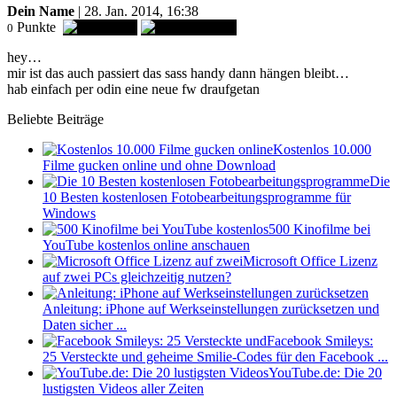
Dein Name
| 28. Jan. 2014, 16:38
Punkte
0
hey…
mir ist das auch passiert das sass handy dann hängen bleibt…
hab einfach per odin eine neue fw draufgetan
Beliebte Beiträge
Kostenlos 10.000
Filme gucken online und ohne Download
Die
10 Besten kostenlosen Fotobearbeitungsprogramme für
Windows
500 Kinofilme bei
YouTube kostenlos online anschauen
Microsoft Office Lizenz
auf zwei PCs gleichzeitig nutzen?
Anleitung: iPhone auf Werkseinstellungen zurücksetzen und
Daten sicher ...
Facebook Smileys:
25 Versteckte und geheime Smilie-Codes für den Facebook ...
YouTube.de: Die 20
lustigsten Videos aller Zeiten