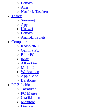
Lenovo
Acer
Notebok-Taschen
Tablets
Samsung
Apple
Huawei
Lenovo
Android Tablets
Computer
Komplett-PC
Gaming-PC
Büro-PC
iMac
All-in-One
Mini-PC
Workstation
Apple Mac
Barebone
PC Zubehör
Tastaturen
PC-Mäuse
Grafikkarten
Monitore
Drucker