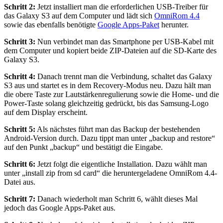
Schritt 2:
Jetzt installiert man die erforderlichen USB-Treiber für
das Galaxy S3 auf dem Computer und lädt sich
OmniRom 4.4
sowie das ebenfalls benötigte
Google Apps-Paket
herunter.
Schritt 3:
Nun verbindet man das Smartphone per USB-Kabel mit
dem Computer und kopiert beide ZIP-Dateien auf die SD-Karte des
Galaxy S3.
Schritt 4:
Danach trennt man die Verbindung, schaltet das Galaxy
S3 aus und startet es in dem Recovery-Modus neu. Dazu hält man
die obere Taste zur Lautstärkenregulierung sowie die Home- und die
Power-Taste solang gleichzeitig gedrückt, bis das Samsung-Logo
auf dem Display erscheint.
Schritt 5:
Als nächstes führt man das Backup der bestehenden
Android-Version durch. Dazu tippt man unter „backup and restore“
auf den Punkt „backup“ und bestätigt die Eingabe.
Schritt 6:
Jetzt folgt die eigentliche Installation. Dazu wählt man
unter „install zip from sd card“ die heruntergeladene OmniRom 4.4-
Datei aus.
Schritt 7:
Danach wiederholt man Schritt 6, wählt dieses Mal
jedoch das Google Apps-Paket aus.