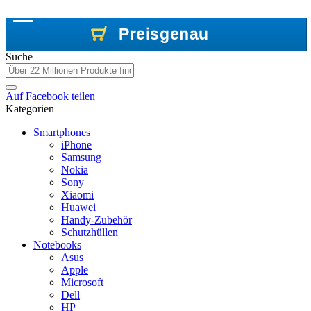
Preisgenau
Preisgenau
Preisgenau
Suche
Auf
Facebook
teilen
Kategorien
Smartphones
iPhone
Samsung
Nokia
Sony
Xiaomi
Huawei
Handy-Zubehör
Schutzhüllen
Notebooks
Asus
Apple
Microsoft
Dell
HP