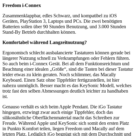
Freedom i-Connex
Zusammenklappbar, edles Schwarz, und kompatibel zu iOS
Geräten, PlayStation 3, Laptops und PCs. Die zwei benötigten
Batterien sollen über 90 Stunden Benutzung, und 3.000 Stunden
Stand-By Betrieb durchhalten können.
Komfortabel während Langzeitnutzung?
Ergonomisch schlecht ausbalancierte Tastaturen können gerade bei
längerer Nutzung schnell zu Verkrampfungen oder Fehlern führen.
So auch beim i-Connex Gerät. Bei all dem Funktionsreichtum und
Beachtung einer idealen „Größe“, sind die Tasten bei dieser Tastatur
leider etwas zu klein geraten. Noch schlimmer, das Macally
Keyboard. Einen Satz ohne Tippfehler fertigzustellen, ist hier
nahezu unmöglich. Besser macht es das KeySonic Modell, welches
trotz fast den selben Abmessungen deutlich leichter zu handhaben
ist.
Genauso verhält es sich beim Apple Pendant. Die iGo Tastatur
hingegen, erzwingt zwar auch einige Tippfehler, doch das
silikonähnliche Oberflächenmaterial macht das Schreiben zur
Freude. Während Apple und KeySonic sich somit den ersten Platz
in Punkto Komfort teilen, liegen Freedom und Macally auf dem
letzten Platz. Lediglich iGo begnügt sich mit dem Durchschnitt und