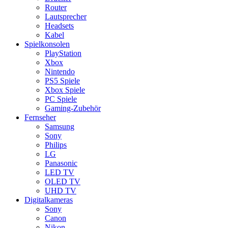
Router
Lautsprecher
Headsets
Kabel
Spielkonsolen
PlayStation
Xbox
Nintendo
PS5 Spiele
Xbox Spiele
PC Spiele
Gaming-Zubehör
Fernseher
Samsung
Sony
Philips
LG
Panasonic
LED TV
OLED TV
UHD TV
Digitalkameras
Sony
Canon
Nikon