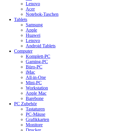
Lenovo
Acer
Notebok-Taschen
Tablets
Samsung
Apple
Huawei
Lenovo
Android Tablets
Computer
Komplett-PC
Gaming-PC
Büro-PC
iMac
All-in-One
Mini-PC
Workstation
Apple Mac
Barebone
PC Zubehör
Tastaturen
PC-Mäuse
Grafikkarten
Monitore
Drucker