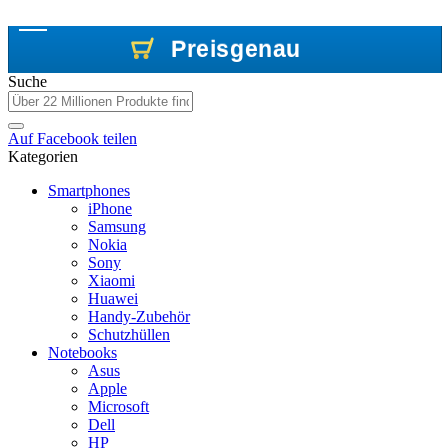
Preisgenau
Preisgenau
Preisgenau
Suche
Auf
Facebook
teilen
Kategorien
Smartphones
iPhone
Samsung
Nokia
Sony
Xiaomi
Huawei
Handy-Zubehör
Schutzhüllen
Notebooks
Asus
Apple
Microsoft
Dell
HP