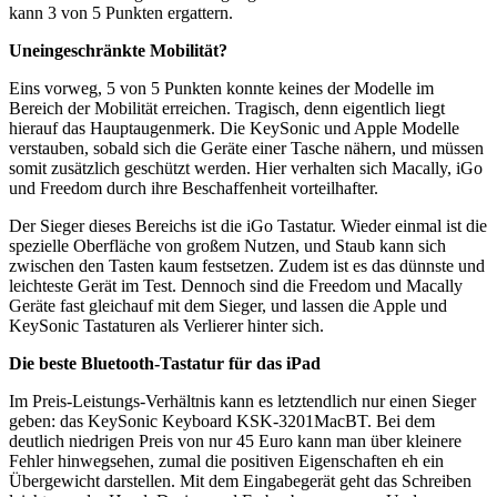
kann 3 von 5 Punkten ergattern.
Uneingeschränkte Mobilität?
Eins vorweg, 5 von 5 Punkten konnte keines der Modelle im
Bereich der Mobilität erreichen. Tragisch, denn eigentlich liegt
hierauf das Hauptaugenmerk. Die KeySonic und Apple Modelle
verstauben, sobald sich die Geräte einer Tasche nähern, und müssen
somit zusätzlich geschützt werden. Hier verhalten sich Macally, iGo
und Freedom durch ihre Beschaffenheit vorteilhafter.
Der Sieger dieses Bereichs ist die iGo Tastatur. Wieder einmal ist die
spezielle Oberfläche von großem Nutzen, und Staub kann sich
zwischen den Tasten kaum festsetzen. Zudem ist es das dünnste und
leichteste Gerät im Test. Dennoch sind die Freedom und Macally
Geräte fast gleichauf mit dem Sieger, und lassen die Apple und
KeySonic Tastaturen als Verlierer hinter sich.
Die beste Bluetooth-Tastatur für das iPad
Im Preis-Leistungs-Verhältnis kann es letztendlich nur einen Sieger
geben: das KeySonic Keyboard KSK-3201MacBT. Bei dem
deutlich niedrigen Preis von nur 45 Euro kann man über kleinere
Fehler hinwegsehen, zumal die positiven Eigenschaften eh ein
Übergewicht darstellen. Mit dem Eingabegerät geht das Schreiben