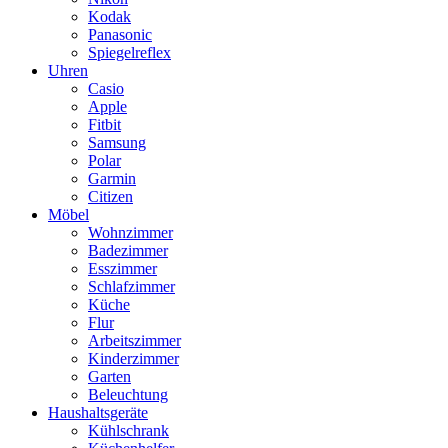
Kodak
Panasonic
Spiegelreflex
Uhren
Casio
Apple
Fitbit
Samsung
Polar
Garmin
Citizen
Möbel
Wohnzimmer
Badezimmer
Esszimmer
Schlafzimmer
Küche
Flur
Arbeitszimmer
Kinderzimmer
Garten
Beleuchtung
Haushaltsgeräte
Kühlschrank