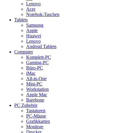
Lenovo
Acer
Notebok-Taschen
Tablets
Samsung
Apple
Huawei
Lenovo
Android Tablets
Computer
Komplett-PC
Gaming-PC
Büro-PC
iMac
All-in-One
Mini-PC
Workstation
Apple Mac
Barebone
PC Zubehör
Tastaturen
PC-Mäuse
Grafikkarten
Monitore
Drucker