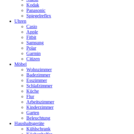
Kodak
Panasonic
Spiegelreflex
Uhren
Casio
Apple
Fitbit
Samsung
Polar
Garmin
Citizen
Möbel
Wohnzimmer
Badezimmer
Esszimmer
Schlafzimmer
Küche
Flur
Arbeitszimmer
Kinderzimmer
Garten
Beleuchtung
Haushaltsgeräte
Kühlschrank