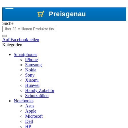
Preisgenau
Preisgenau
Preisgenau
Suche
Auf
Facebook
teilen
Kategorien
Smartphones
iPhone
Samsung
Nokia
Sony
Xiaomi
Huawei
Handy-Zubehör
Schutzhüllen
Notebooks
Asus
Apple
Microsoft
Dell
HP