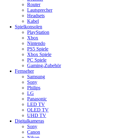
Router
Lautsprecher
Headsets
Kabel
Spielkonsolen
PlayStation
Xbox
Nintendo
PS5 Spiele
Xbox Spiele
PC Spiele
Gaming-Zubehör
Fernseher
Samsung
Sony
Philips
LG
Panasonic
LED TV
OLED TV
UHD TV
Digitalkameras
Sony
Canon
Nikon