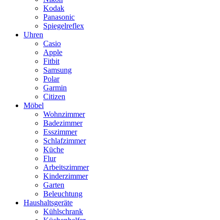
Kodak
Panasonic
Spiegelreflex
Uhren
Casio
Apple
Fitbit
Samsung
Polar
Garmin
Citizen
Möbel
Wohnzimmer
Badezimmer
Esszimmer
Schlafzimmer
Küche
Flur
Arbeitszimmer
Kinderzimmer
Garten
Beleuchtung
Haushaltsgeräte
Kühlschrank