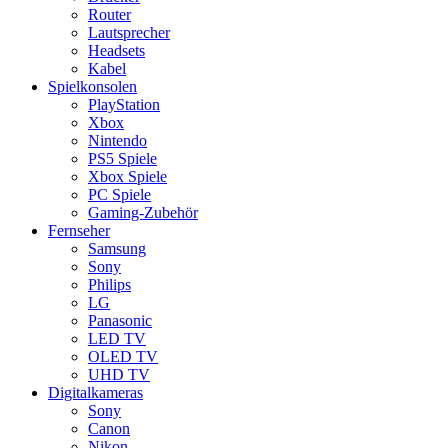
Router
Lautsprecher
Headsets
Kabel
Spielkonsolen
PlayStation
Xbox
Nintendo
PS5 Spiele
Xbox Spiele
PC Spiele
Gaming-Zubehör
Fernseher
Samsung
Sony
Philips
LG
Panasonic
LED TV
OLED TV
UHD TV
Digitalkameras
Sony
Canon
Nikon