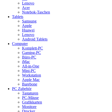
Lenovo
Acer
Notebok-Taschen
Tablets
Samsung
Apple
Huawei
Lenovo
Android Tablets
Computer
Komplett-PC
Gaming-PC
Büro-PC
iMac
All-in-One
Mini-PC
Workstation
Apple Mac
Barebone
PC Zubehör
Tastaturen
PC-Mäuse
Grafikkarten
Monitore
Drucker