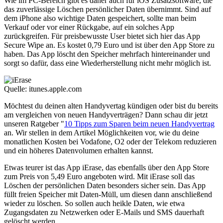
Wie im PC-Bereich gibt es daher auch für iOS Zusatzsoftware, die
das zuverlässige Löschen persönlicher Daten übernimmt. Sind auf
dem iPhone also wichtige Daten gespeichert, sollte man beim
Verkauf oder vor einer Rückgabe, auf ein solches App
zurückgreifen. Für preisbewusste User bietet sich hier das App
Secure Wipe an. Es kostet 0,79 Euro und ist über den App Store zu
haben. Das App löscht den Speicher mehrfach hintereinander und
sorgt so dafür, dass eine Wiederherstellung nicht mehr möglich ist.
Quelle: itunes.apple.com
Möchtest du deinen alten Handyvertag kündigen oder bist du bereits
am vergleichen von neuen Handyverträgen? Dann schau dir jetzt
unseren Ratgeber "
10 Tipps zum Sparen beim neuen Handyvertrag
an. Wir stellen in dem Artikel Möglichkeiten vor, wie du deine
monatlichen Kosten bei Vodafone, O2 oder der Telekom reduzieren
und ein höheres Datenvolumen erhalten kannst.
Etwas teurer ist das App iErase, das ebenfalls über den App Store
zum Preis von 5,49 Euro angeboten wird. Mit iErase soll das
Löschen der persönlichen Daten besonders sicher sein. Das App
füllt freien Speicher mit Daten-Müll, um diesen dann anschließend
wieder zu löschen. So sollen auch heikle Daten, wie etwa
Zugangsdaten zu Netzwerken oder E-Mails und SMS dauerhaft
gelöscht werden.