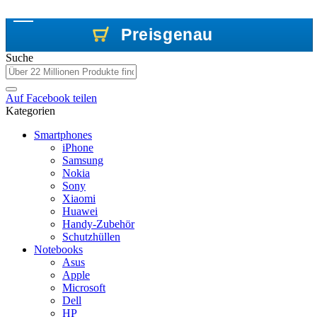
Preisgenau
Preisgenau
Preisgenau
Suche
Auf
Facebook
teilen
Kategorien
Smartphones
iPhone
Samsung
Nokia
Sony
Xiaomi
Huawei
Handy-Zubehör
Schutzhüllen
Notebooks
Asus
Apple
Microsoft
Dell
HP