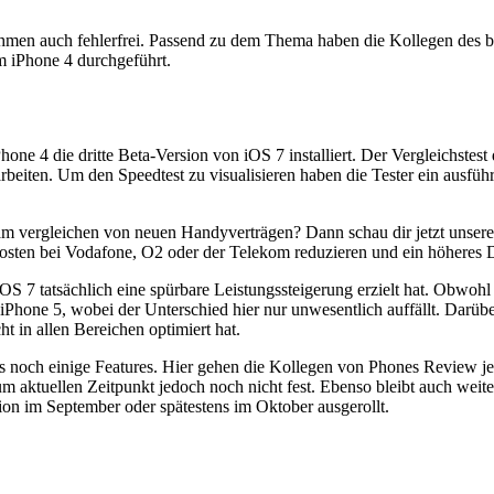
snahmen auch fehlerfrei. Passend zu dem Thema haben die Kollegen des
m iPhone 4 durchgeführt.
ne 4 die dritte Beta-Version von iOS 7 installiert. Der Vergleichstest
beiten. Um den Speedtest zu visualisieren haben die Tester ein ausfüh
 am vergleichen von neuen Handyverträgen? Dann schau dir jetzt unser
Kosten bei Vodafone, O2 oder der Telekom reduzieren und ein höheres 
S 7 tatsächlich eine spürbare Leistungssteigerung erzielt hat. Obwohl d
das iPhone 5, wobei der Unterschied hier nur unwesentlich auffällt. Darü
 in allen Bereichen optimiert hat.
ms noch einige Features. Hier gehen die Kollegen von Phones Review jed
 aktuellen Zeitpunkt jedoch noch nicht fest. Ebenso bleibt auch weite
ion im September oder spätestens im Oktober ausgerollt.