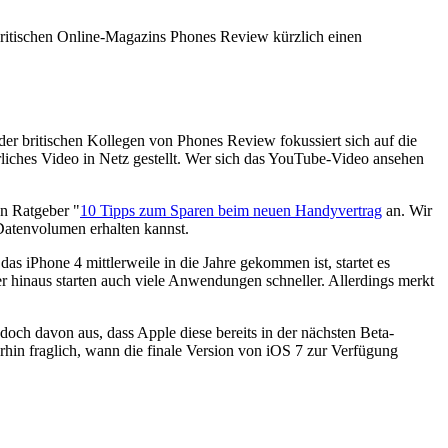
 britischen Online-Magazins Phones Review kürzlich einen
 der britischen Kollegen von Phones Review fokussiert sich auf die
rliches Video in Netz gestellt. Wer sich das YouTube-Video ansehen
en Ratgeber "
10 Tipps zum Sparen beim neuen Handyvertrag
an. Wir
Datenvolumen erhalten kannst.
as iPhone 4 mittlerweile in die Jahre gekommen ist, startet es
ber hinaus starten auch viele Anwendungen schneller. Allerdings merkt
och davon aus, dass Apple diese bereits in der nächsten Beta-
rhin fraglich, wann die finale Version von iOS 7 zur Verfügung