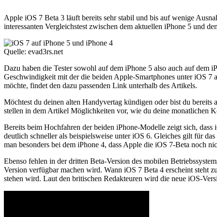
Apple iOS 7 Beta 3 läuft bereits sehr stabil und bis auf wenige Au
interessanten Vergleichstest zwischen dem aktuellen iPhone 5 und de
Quelle: evad3rs.net
Dazu haben die Tester sowohl auf dem iPhone 5 also auch auf dem iPho
Geschwindigkeit mit der die beiden Apple-Smartphones unter iOS 7 ar
möchte, findet den dazu passenden Link unterhalb des Artikels.
Möchtest du deinen alten Handyvertag kündigen oder bist du bereits
stellen in dem Artikel Möglichkeiten vor, wie du deine monatlichen 
Bereits beim Hochfahren der beiden iPhone-Modelle zeigt sich, dass iO
deutlich schneller als beispielsweise unter iOS 6. Gleiches gilt für 
man besonders bei dem iPhone 4, dass Apple die iOS 7-Beta noch nicht
Ebenso fehlen in der dritten Beta-Version des mobilen Betriebssyste
Version verfügbar machen wird. Wann iOS 7 Beta 4 erscheint steht zum
stehen wird. Laut den britischen Redakteuren wird die neue iOS-Vers