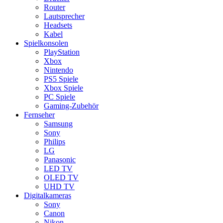
Router
Lautsprecher
Headsets
Kabel
Spielkonsolen
PlayStation
Xbox
Nintendo
PS5 Spiele
Xbox Spiele
PC Spiele
Gaming-Zubehör
Fernseher
Samsung
Sony
Philips
LG
Panasonic
LED TV
OLED TV
UHD TV
Digitalkameras
Sony
Canon
Nikon