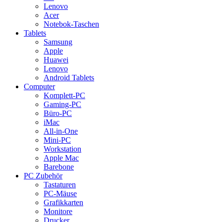
Lenovo
Acer
Notebok-Taschen
Tablets
Samsung
Apple
Huawei
Lenovo
Android Tablets
Computer
Komplett-PC
Gaming-PC
Büro-PC
iMac
All-in-One
Mini-PC
Workstation
Apple Mac
Barebone
PC Zubehör
Tastaturen
PC-Mäuse
Grafikkarten
Monitore
Drucker