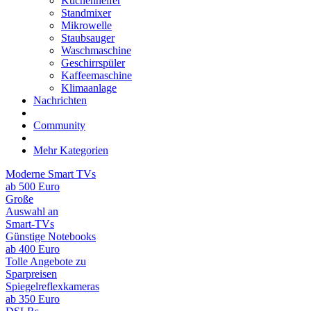
Küchenhelfer
Standmixer
Mikrowelle
Staubsauger
Waschmaschine
Geschirrspüler
Kaffeemaschine
Klimaanlage
Nachrichten
Community
Mehr Kategorien
Moderne Smart TVs
ab 500 Euro
Große
Auswahl an
Smart-TVs
Günstige Notebooks
ab 400 Euro
Tolle Angebote zu
Sparpreisen
Spiegelreflexkameras
ab 350 Euro