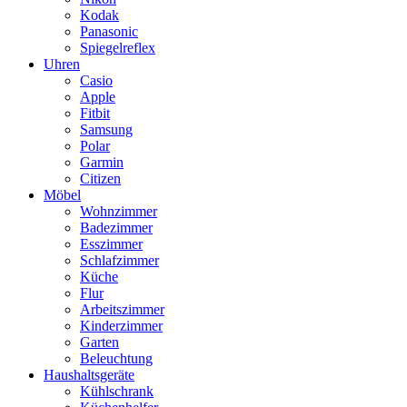
Kodak
Panasonic
Spiegelreflex
Uhren
Casio
Apple
Fitbit
Samsung
Polar
Garmin
Citizen
Möbel
Wohnzimmer
Badezimmer
Esszimmer
Schlafzimmer
Küche
Flur
Arbeitszimmer
Kinderzimmer
Garten
Beleuchtung
Haushaltsgeräte
Kühlschrank