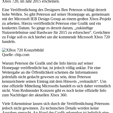
Xbox 720, im Jahr 2015 erscheinen.
Eine Veröffentlichung des Designers Ben Peterson schlägt derzeit
hohe Wellen. So gibt Peterson auf seiner Homepage an, gemeinsam
mit der Microsoft IEB Design Group an einem großen Xbox-Projekt
zu arbeiten. Hierzu veröffentlicht Peterson eine Grafik und ein
konkretes Datum. So ginge es derzeit darum, „zukünftige
Nutzererlebnisse und Hardware für 2015 zu erforschen“. Gerüchten
zu Folge soll es sich hierbei um die kommende Microsoft Xbox 720
handeln.
Quelle: chip.com
Warum Peterson die Grafik und die Info hierzu auf seiner
Homepage veröffentlicht hat, ist jedoch völlig unklar. Für eine
Weitergabe an die Öffentlichkeit scheinen die Informationen
jedenfalls nicht gedacht gewesen zu sein, denn Peterson
kennzeichnete seinen Eintrag mit dem Hinweis „vertraulich“. Um
eine offizielle Mitteilung Microsofts handelt es sich daher vermutlich
nicht. Vom Redmonder Konzern gibt es noch keine offizielle Info
zum Nachfolger der aktuellen Xbox 360.
Viele Erkenntnisse lassen sich durch die Veröffentlichung Petersons
jedoch nicht gewinnen. Zu technischen Details werden keine
Angaben gemacht. An Hand der Grafik erkennbar ist lediglich eine