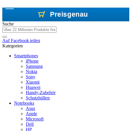
Preisgenau
Preisgenau
Preisgenau
Suche
Auf
Facebook
teilen
Kategorien
Smartphones
iPhone
Samsung
Nokia
Sony
Xiaomi
Huawei
Handy-Zubehör
Schutzhüllen
Notebooks
Asus
Apple
Microsoft
Dell
HP