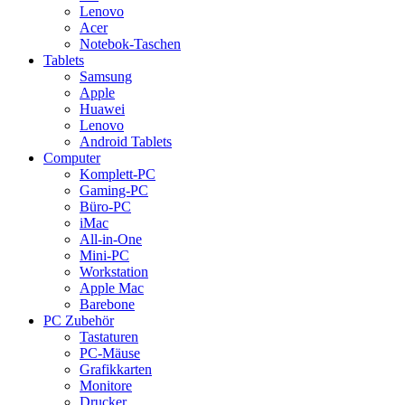
Lenovo
Acer
Notebok-Taschen
Tablets
Samsung
Apple
Huawei
Lenovo
Android Tablets
Computer
Komplett-PC
Gaming-PC
Büro-PC
iMac
All-in-One
Mini-PC
Workstation
Apple Mac
Barebone
PC Zubehör
Tastaturen
PC-Mäuse
Grafikkarten
Monitore
Drucker