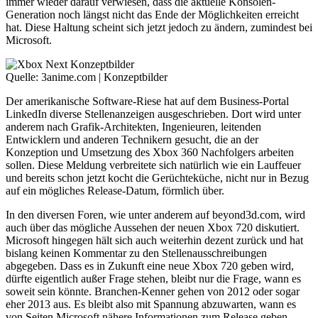
immer wieder darauf verwiesen, dass die aktuelle Konsolen-
Generation noch längst nicht das Ende der Möglichkeiten erreicht
hat. Diese Haltung scheint sich jetzt jedoch zu ändern, zumindest bei
Microsoft.
Quelle: 3anime.com | Konzeptbilder
Der amerikanische Software-Riese hat auf dem Business-Portal
LinkedIn diverse Stellenanzeigen ausgeschrieben. Dort wird unter
anderem nach Grafik-Architekten, Ingenieuren, leitenden
Entwicklern und anderen Technikern gesucht, die an der
Konzeption und Umsetzung des Xbox 360 Nachfolgers arbeiten
sollen. Diese Meldung verbreitete sich natürlich wie ein Lauffeuer
und bereits schon jetzt kocht die Gerüchteküche, nicht nur in Bezug
auf ein mögliches Release-Datum, förmlich über.
In den diversen Foren, wie unter anderem auf beyond3d.com, wird
auch über das mögliche Aussehen der neuen Xbox 720 diskutiert.
Microsoft hingegen hält sich auch weiterhin dezent zurück und hat
bislang keinen Kommentar zu den Stellenausschreibungen
abgegeben. Dass es in Zukunft eine neue Xbox 720 geben wird,
dürfte eigentlich außer Frage stehen, bleibt nur die Frage, wann es
soweit sein könnte. Branchen-Kenner gehen von 2012 oder sogar
eher 2013 aus. Es bleibt also mit Spannung abzuwarten, wann es
von Seiten Microsoft nähere Informationen zum Release geben