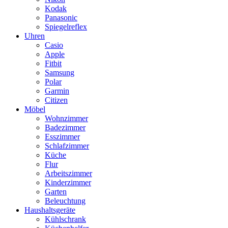
Kodak
Panasonic
Spiegelreflex
Uhren
Casio
Apple
Fitbit
Samsung
Polar
Garmin
Citizen
Möbel
Wohnzimmer
Badezimmer
Esszimmer
Schlafzimmer
Küche
Flur
Arbeitszimmer
Kinderzimmer
Garten
Beleuchtung
Haushaltsgeräte
Kühlschrank