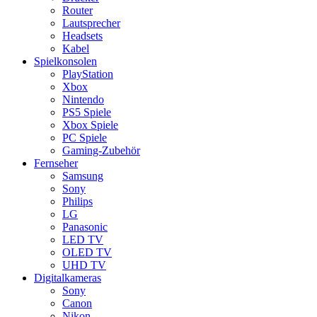
Router
Lautsprecher
Headsets
Kabel
Spielkonsolen
PlayStation
Xbox
Nintendo
PS5 Spiele
Xbox Spiele
PC Spiele
Gaming-Zubehör
Fernseher
Samsung
Sony
Philips
LG
Panasonic
LED TV
OLED TV
UHD TV
Digitalkameras
Sony
Canon
Nikon