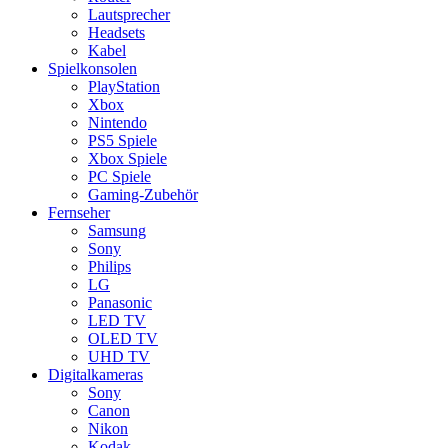
Lautsprecher
Headsets
Kabel
Spielkonsolen
PlayStation
Xbox
Nintendo
PS5 Spiele
Xbox Spiele
PC Spiele
Gaming-Zubehör
Fernseher
Samsung
Sony
Philips
LG
Panasonic
LED TV
OLED TV
UHD TV
Digitalkameras
Sony
Canon
Nikon
Kodak