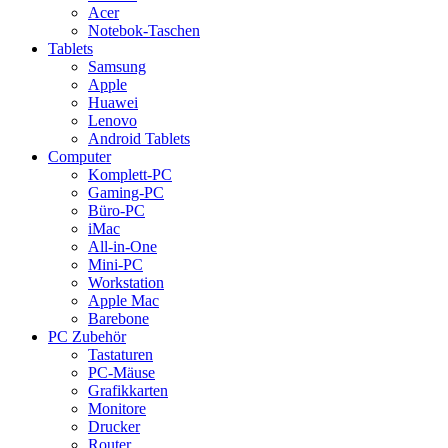
Acer
Notebok-Taschen
Tablets
Samsung
Apple
Huawei
Lenovo
Android Tablets
Computer
Komplett-PC
Gaming-PC
Büro-PC
iMac
All-in-One
Mini-PC
Workstation
Apple Mac
Barebone
PC Zubehör
Tastaturen
PC-Mäuse
Grafikkarten
Monitore
Drucker
Router