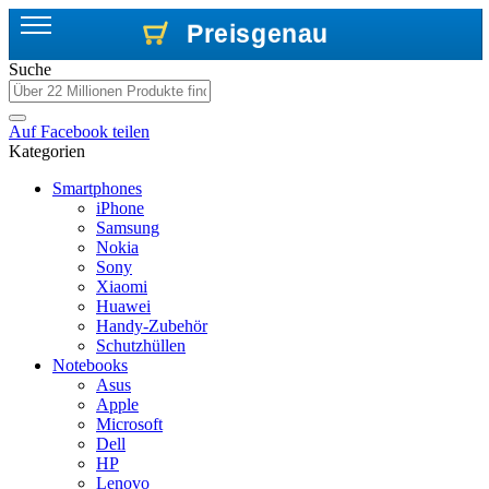
Preisgenau
Preisgenau
Preisgenau
Suche
Auf
Facebook
teilen
Kategorien
Smartphones
iPhone
Samsung
Nokia
Sony
Xiaomi
Huawei
Handy-Zubehör
Schutzhüllen
Notebooks
Asus
Apple
Microsoft
Dell
HP
Lenovo